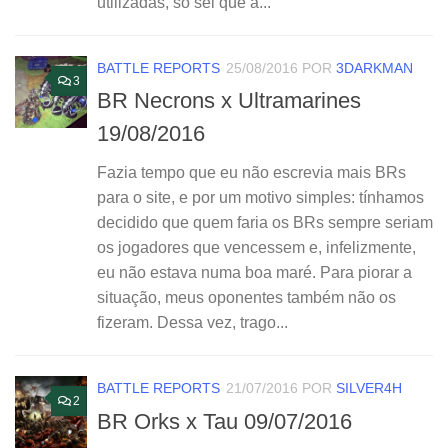
utilizadas, só sei que a...
BATTLE REPORTS
25/08/2016
POR
3DARKMAN
3
BR Necrons x Ultramarines
19/08/2016
Fazia tempo que eu não escrevia mais BRs
para o site, e por um motivo simples: tínhamos
decidido que quem faria os BRs sempre seriam
os jogadores que vencessem e, infelizmente,
eu não estava numa boa maré. Para piorar a
situação, meus oponentes também não os
fizeram. Dessa vez, trago...
BATTLE REPORTS
21/07/2016
POR
SILVER4H
2
BR Orks x Tau 09/07/2016