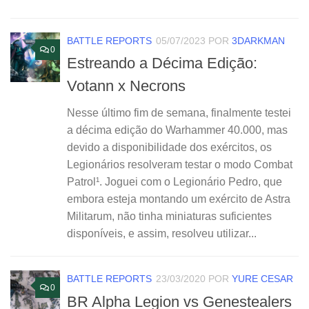
BATTLE REPORTS
05/07/2023
POR
3DARKMAN
0
Estreando a Décima Edição:
Votann x Necrons
Nesse último fim de semana, finalmente testei
a décima edição do Warhammer 40.000, mas
devido a disponibilidade dos exércitos, os
Legionários resolveram testar o modo Combat
Patrol¹. Joguei com o Legionário Pedro, que
embora esteja montando um exército de Astra
Militarum, não tinha miniaturas suficientes
disponíveis, e assim, resolveu utilizar...
BATTLE REPORTS
23/03/2020
POR
YURE CESAR
0
BR Alpha Legion vs Genestealers