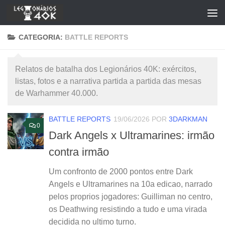
Skip to content
CATEGORIA:
BATTLE REPORTS
Relatos de batalha dos Legionários 40K: exércitos,
listas, fotos e a narrativa partida a partida das mesas
de Warhammer 40.000.
BATTLE REPORTS
19/06/2026
POR
3DARKMAN
0
Dark Angels x Ultramarines: irmão
contra irmão
Um confronto de 2000 pontos entre Dark
Angels e Ultramarines na 10a edicao, narrado
pelos proprios jogadores: Guilliman no centro,
os Deathwing resistindo a tudo e uma virada
decidida no ultimo turno.