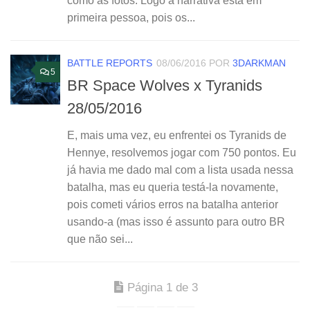
como as fotos. Logo a narrativa está em
primeira pessoa, pois os...
BATTLE REPORTS
08/06/2016
POR
3DARKMAN
5
BR Space Wolves x Tyranids
28/05/2016
E, mais uma vez, eu enfrentei os Tyranids de
Hennye, resolvemos jogar com 750 pontos. Eu
já havia me dado mal com a lista usada nessa
batalha, mas eu queria testá-la novamente,
pois cometi vários erros na batalha anterior
usando-a (mas isso é assunto para outro BR
que não sei...
Página 1 de 3