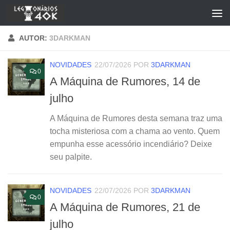
Skip to content
AUTOR:
3DARKMAN
NOVIDADES
22/07/2026
POR
3DARKMAN
0
A Máquina de Rumores, 14 de
julho
A Máquina de Rumores desta semana traz uma
tocha misteriosa com a chama ao vento. Quem
empunha esse acessório incendiário? Deixe
seu palpite.
NOVIDADES
22/07/2026
POR
3DARKMAN
0
A Máquina de Rumores, 21 de
julho