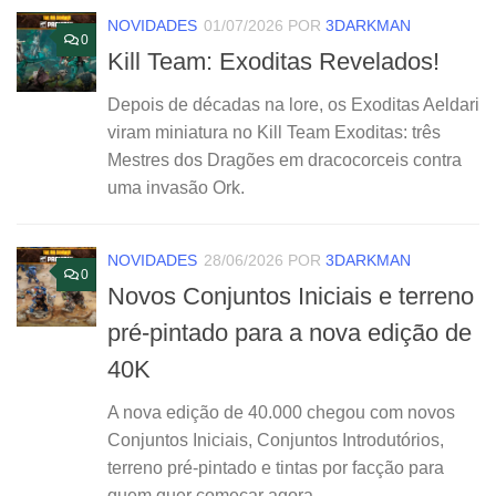
NOVIDADES
01/07/2026
POR
3DARKMAN
0
Kill Team: Exoditas Revelados!
Depois de décadas na lore, os Exoditas Aeldari
viram miniatura no Kill Team Exoditas: três
Mestres dos Dragões em dracocorceis contra
uma invasão Ork.
NOVIDADES
28/06/2026
POR
3DARKMAN
0
Novos Conjuntos Iniciais e terreno
pré-pintado para a nova edição de
40K
A nova edição de 40.000 chegou com novos
Conjuntos Iniciais, Conjuntos Introdutórios,
terreno pré-pintado e tintas por facção para
quem quer começar agora.