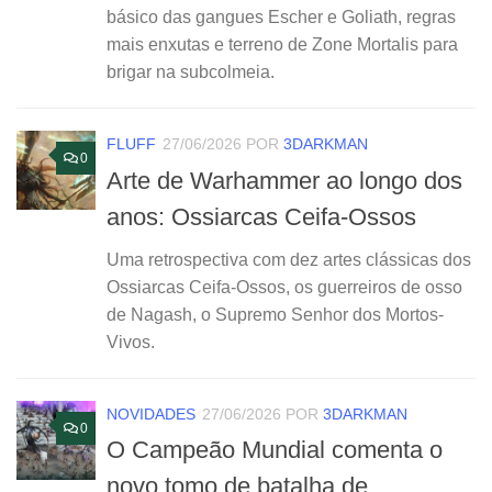
básico das gangues Escher e Goliath, regras
mais enxutas e terreno de Zone Mortalis para
brigar na subcolmeia.
FLUFF
27/06/2026
POR
3DARKMAN
0
Arte de Warhammer ao longo dos
anos: Ossiarcas Ceifa-Ossos
Uma retrospectiva com dez artes clássicas dos
Ossiarcas Ceifa-Ossos, os guerreiros de osso
de Nagash, o Supremo Senhor dos Mortos-
Vivos.
NOVIDADES
27/06/2026
POR
3DARKMAN
0
O Campeão Mundial comenta o
novo tomo de batalha de