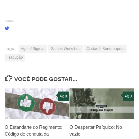
SHARE
Tags:
Age of Sigmar
Games Workshop
Ossiarch Bonereapers
Tradução
VOCÊ PODE GOSTAR...
0
0
O Despertar Psíquico: No
O Estandarte do Regimento:
vazio
Código de conduta da