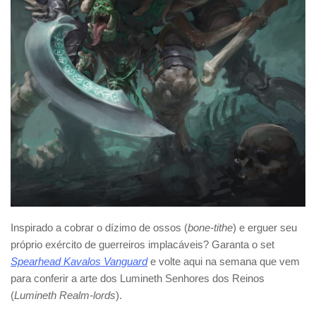
Inspirado a cobrar o dízimo de ossos (
bone-tithe
) e erguer seu
próprio exército de guerreiros implacáveis? Garanta o set
Spearhead Kavalos Vanguard
e volte aqui na semana que vem
para conferir a arte dos Lumineth Senhores dos Reinos
(
Lumineth Realm-lords
).