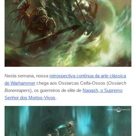
Nesta semana, nossa
retrospectiva contínua da arte clássica
de Warhammer
chega aos Ossiarcas Ceifa-Ossos (
Ossiarch
Bonereapers
), os guerreiros de elite de
Nagash, o Supremo
Senhor dos Mortos-Vivos
.