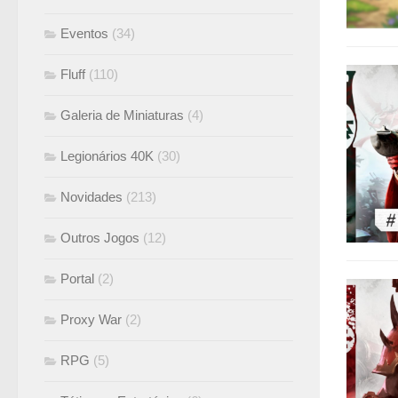
Eventos
(34)
Fluff
(110)
Galeria de Miniaturas
(4)
Legionários 40K
(30)
Novidades
(213)
Outros Jogos
(12)
Portal
(2)
Proxy War
(2)
RPG
(5)