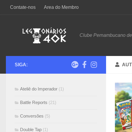
Contate-nos
Area do Membro
Skip to content
Clube Pernambucano d
SIGA:
AUT
Ateliê do Imperador
(1)
Battle Reports
(21)
Conversões
(5)
Double Tap
(1)