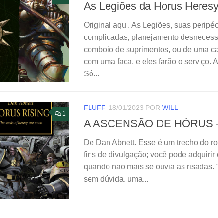
As Legiões da Horus Heresy
Original aqui. As Legiões, suas peripé
complicadas, planejamento desnecess
comboio de suprimentos, ou de uma c
com uma faca, e eles farão o serviço.
Só...
FLUFF
18/01/2023
POR
WILL
1
A ASCENSÃO DE HÓRUS –
De Dan Abnett. Esse é um trecho do ro
fins de divulgação; você pode adquirir 
quando não mais se ouvia as risadas. 
sem dúvida, uma...