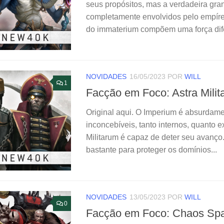
seus propósitos, mas a verdadeira gr
completamente envolvidos pelo empíre
do immaterium compõem uma força difer
NOVIDADES
16/05/2023
POR
WILL
1
Facção em Foco: Astra Mili
Original aqui. O Imperium é absurdamen
inconcebíveis, tanto internos, quanto e
Militarum é capaz de deter seu avanço
bastante para proteger os domínios...
NOVIDADES
13/05/2023
POR
WILL
0
Facção em Foco: Chaos Sp