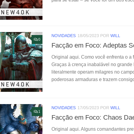
NOVIDADES
18/05/2023
POR
WILL
0
Facção em Foco: Adeptas So
Original aqui. Como você enfrenta o a 
Graças à crença inabalável no grande 
literalmente operam milagres no campo
poderosas armaduras e trazem consigo 
NOVIDADES
17/05/2023
POR
WILL
1
Facção em Foco: Chaos D
Original aqui. Alguns comandantes pre