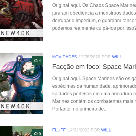
Original aqui. Os Chaos Space Marine
juraram obediência a monstruosidades
derrubar o Imperium, e guardam rancor
podemos realmente culpá-los por isso?
NOVIDADES
12/05/2023
POR
WILL
4
Facção em foco: Space Mar
Original aqui. Space Marines são os
espécimes da humanidade, aprimorados
soldados perfeitos em uma armadura r
Marines contém os combatentes mais re
Portanto, no primeiro de...
FLUFF
14/02/2023
POR
WILL
0