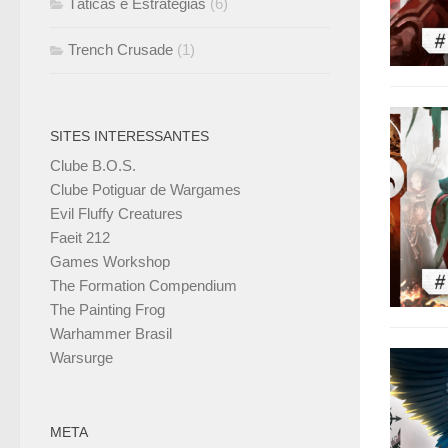
Táticas e Estratégias
(6)
Trench Crusade
(1)
SITES INTERESSANTES
Clube B.O.S.
Clube Potiguar de Wargames
Evil Fluffy Creatures
Faeit 212
Games Workshop
The Formation Compendium
The Painting Frog
Warhammer Brasil
Warsurge
META