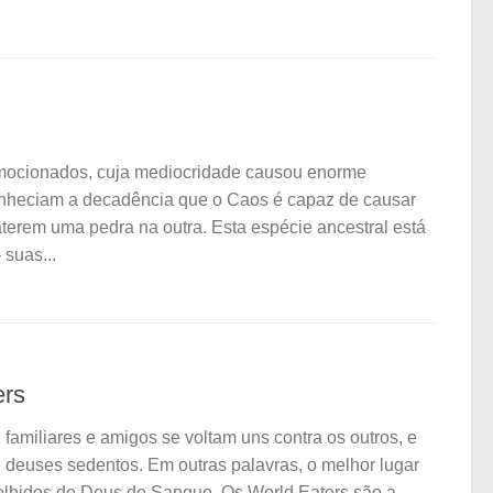
emocionados, cuja mediocridade causou enorme
 conheciam a decadência que o Caos é capaz de causar
erem uma pedra na outra. Esta espécie ancestral está
 suas...
ers
, familiares e amigos se voltam uns contra os outros, e
e deuses sedentos. Em outras palavras, o melhor lugar
colhidos do Deus do Sangue. Os World Eaters são a...