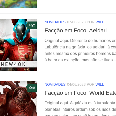
NOVIDADES
07/06/2023
POR
WILL
2
Facção em Foco: Aeldari
Original aqui. Diferente de humanos 
turbulência na galáxia, os aeldari já
antes mesmo dos primeiros homens bat
à beira da extinção, mas não se iluda –
NOVIDADES
04/06/2023
POR
WILL
0
Facção em Foco: World Eat
Original aqui. A galáxia está turbulenta
planetas inteiros ardem sob os risos d
para se estar – se você for um dos es