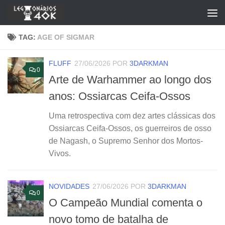
Skip to content
TAG:
AGE OF SIGMAR
FLUFF
27/06/2026
POR
3DARKMAN
0
Arte de Warhammer ao longo dos
anos: Ossiarcas Ceifa-Ossos
Uma retrospectiva com dez artes clássicas dos
Ossiarcas Ceifa-Ossos, os guerreiros de osso
de Nagash, o Supremo Senhor dos Mortos-
Vivos.
NOVIDADES
27/06/2026
POR
3DARKMAN
0
O Campeão Mundial comenta o
novo tomo de batalha de