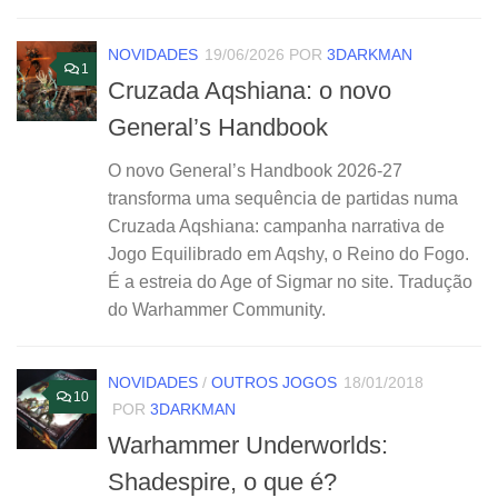
NOVIDADES
19/06/2026
POR
3DARKMAN
1
Cruzada Aqshiana: o novo
General’s Handbook
O novo General’s Handbook 2026-27
transforma uma sequência de partidas numa
Cruzada Aqshiana: campanha narrativa de
Jogo Equilibrado em Aqshy, o Reino do Fogo.
É a estreia do Age of Sigmar no site. Tradução
do Warhammer Community.
NOVIDADES
/
OUTROS JOGOS
18/01/2018
10
POR
3DARKMAN
Warhammer Underworlds:
Shadespire, o que é?