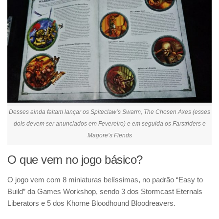
Desses ainda faltam lançar os Spiteclaw’s Swarm, The Chosen Axes (esses
dois devem ser anunciados em Fevereiro) e em seguida os Farstriders e
Magore’s Fiends
O que vem no jogo básico?
O jogo vem com 8 miniaturas belíssimas, no padrão “Easy to
Build” da Games Workshop, sendo 3 dos Stormcast Eternals
Liberators e 5 dos Khorne Bloodhound Bloodreavers.