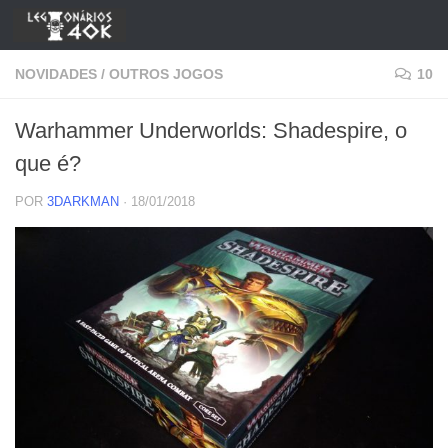
Skip to content
NOVIDADES
/
OUTROS JOGOS
10
Warhammer Underworlds: Shadespire, o
que é?
POR
3DARKMAN
·
18/01/2018