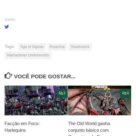
SHARE
Tags:
Age of Sigmar
Resenha
Shadespire
Warhammer Underworlds
VOCÊ PODE GOSTAR...
2
0
Facção em Foco:
The Old World ganha
Harlequins
conjunto básico com