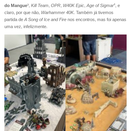
do Mangue
³,
Kill Team
,
OPR
,
W40K Epic
,
Age of Sigmar
4
, e
claro, por que não,
Warhammer 40K
. Também já tivemos
partida de
A Song of Ice and Fire
nos encontros, mas foi apenas
uma vez, infelizmente.