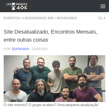
Skip to content
EVENTOS
/
LEGIONÁRIOS 40K
/
NOVIDADES
4
Site Desatualizado, Encontros Mensais,
entre outras coisas
POR
3DARKMAN
·
15/09/2024
O site morreu? O grupo acabou? Uma pequena atualização