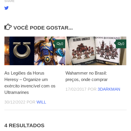
SHARE
VOCÊ PODE GOSTAR...
0
0
As Legiões da Horus
Wahammer no Brasil:
Heresy – Organize um
preços, onde comprar
exército invencível com os
17/02/2017
POR
3DARKMAN
Ultramarines
30/12/2022
POR
WILL
4 RESULTADOS