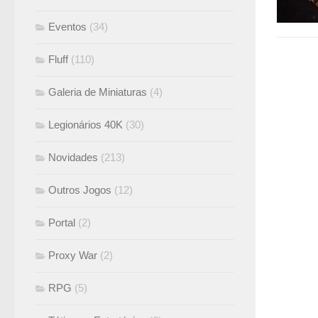
Eventos
(34)
Fluff
(110)
Galeria de Miniaturas
(4)
Legionários 40K
(30)
Novidades
(213)
Outros Jogos
(12)
Portal
(2)
Proxy War
(2)
RPG
(5)