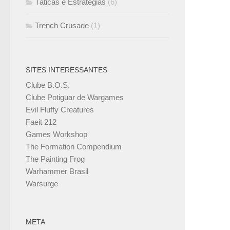
Táticas e Estratégias
(6)
Trench Crusade
(1)
SITES INTERESSANTES
Clube B.O.S.
Clube Potiguar de Wargames
Evil Fluffy Creatures
Faeit 212
Games Workshop
The Formation Compendium
The Painting Frog
Warhammer Brasil
Warsurge
META