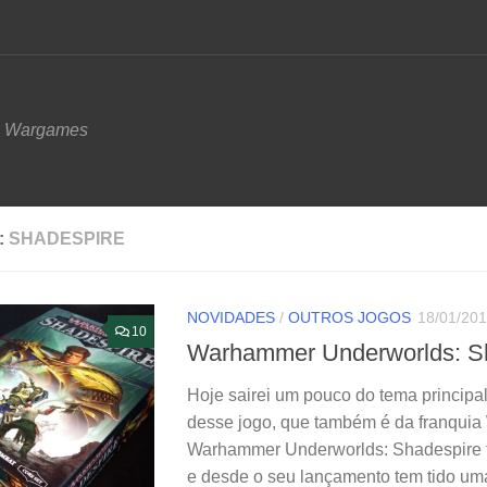
e Wargames
:
SHADESPIRE
NOVIDADES
/
OUTROS JOGOS
18/01/20
10
Warhammer Underworlds: Sh
Hoje sairei um pouco do tema principal
desse jogo, que também é da franquia
Warhammer Underworlds: Shadespire 
e desde o seu lançamento tem tido uma 