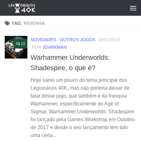
Skip to content
TAG:
RESENHA
NOVIDADES
/
OUTROS JOGOS
18/01/2018
10
POR
3DARKMAN
Warhammer Underworlds:
Shadespire, o que é?
Hoje sairei um pouco do tema principal dos
Legionários 40K, mas não poderia deixar de
falar desse jogo, que também é da franquia
Warhammer, especificamente do Age of
Sigmar. Warhammer Underworlds: Shadespire
foi lançado pela Games Workshop em Outubro
de 2017 e desde o seu lançamento tem tido
uma certa...