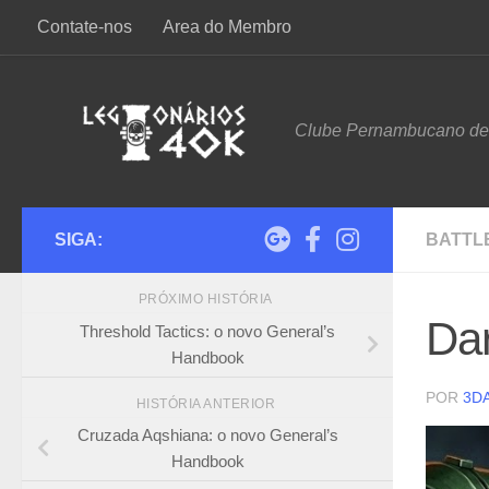
Contate-nos
Area do Membro
Skip to content
Clube Pernambucano d
SIGA:
BATTL
PRÓXIMO HISTÓRIA
Dar
Threshold Tactics: o novo General’s
Handbook
POR
3D
HISTÓRIA ANTERIOR
Cruzada Aqshiana: o novo General’s
Handbook