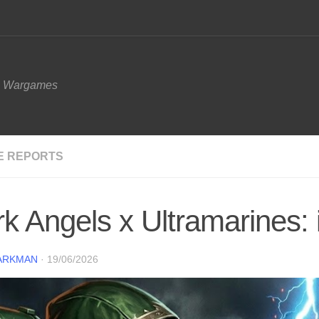
e Wargames
E REPORTS
k Angels x Ultramarines:
ARKMAN
·
19/06/2026