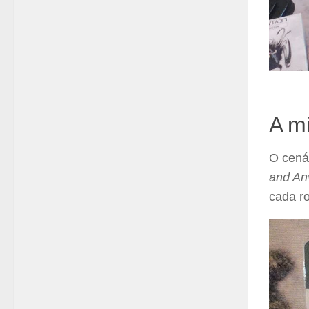
A m
O cenár
and Anv
cada ro