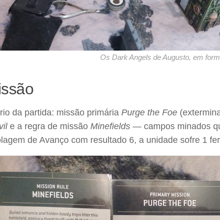
Os Dark Angels de Augusto, em for
issão
io da partida: missão primária
Purge the Foe
(extermina
il
e a regra de missão
Minefields
— campos minados qu
lagem de Avanço com resultado 6, a unidade sofre 1 fer