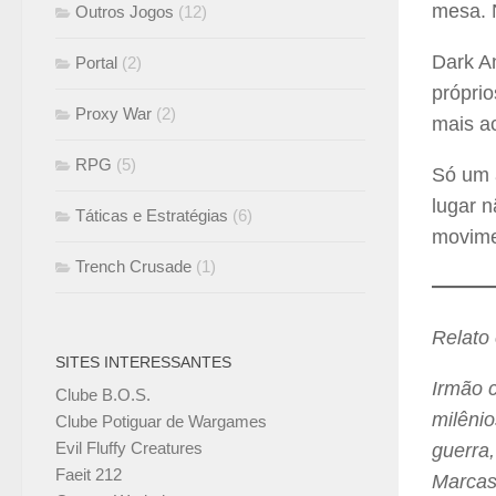
mesa. 
Outros Jogos
(12)
Dark A
Portal
(2)
próprio
Proxy War
(2)
mais ac
RPG
(5)
Só um a
lugar 
Táticas e Estratégias
(6)
movimen
Trench Crusade
(1)
Relato 
SITES INTERESSANTES
Irmão 
Clube B.O.S.
milênio
Clube Potiguar de Wargames
Evil Fluffy Creatures
guerra
Faeit 212
Marcas 