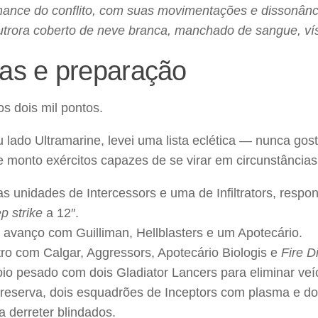
mance do conflito, com suas movimentações e dissonânci
outrora coberto de neve branca, manchado de sangue, ví
tas e preparação
s dois mil pontos.
lado Ultramarine, levei uma lista eclética — nunca goste
 monto exércitos capazes de se virar em circunstâncias
s unidades de Intercessors e uma de Infiltrators, respon
p strike
a 12″.
avanço com Guilliman, Hellblasters e um Apotecário.
ro com Calgar, Aggressors, Apotecário Biologis e
Fire D
io pesado com dois Gladiator Lancers para eliminar veí
reserva, dois esquadrões de Inceptors com plasma e d
a derreter blindados.