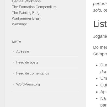
Games Workshop
perfor
The Formation Compendium
solo, 
The Painting Frog
Warhammer Brasil
Lis
Warsurge
Jogamo
META
Do meu 
Acessar
Sempre
Feed de posts
Dua
dee
Feed de comentários
Um 
WordPress.org
Out
Apo
Na 
par