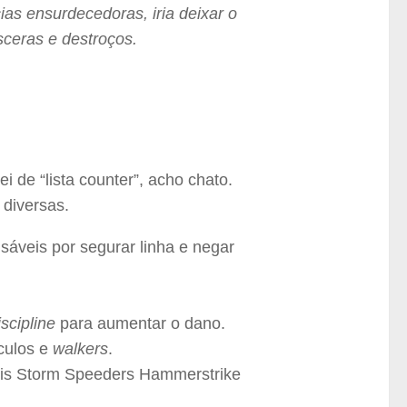
as ensurdecedoras, iria deixar o
sceras e destroços.
i de “lista counter”, acho chato.
 diversas.
sáveis por segurar linha e negar
iscipline
para aumentar o dano.
culos e
walkers
.
ois Storm Speeders Hammerstrike