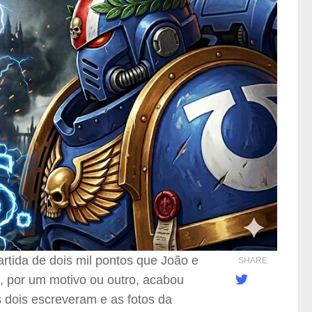
rtida de dois mil pontos que João e
SHARE
, por um motivo ou outro, acabou
 dois escreveram e as fotos da