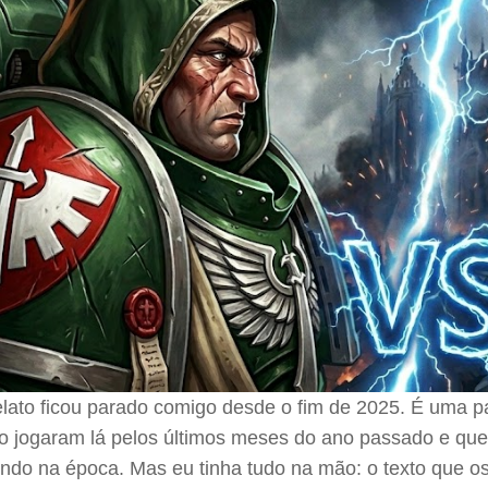
lato ficou parado comigo desde o fim de 2025. É uma pa
o jogaram lá pelos últimos meses do ano passado e que
ndo na época. Mas eu tinha tudo na mão: o texto que os