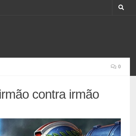
0
 irmão contra irmão