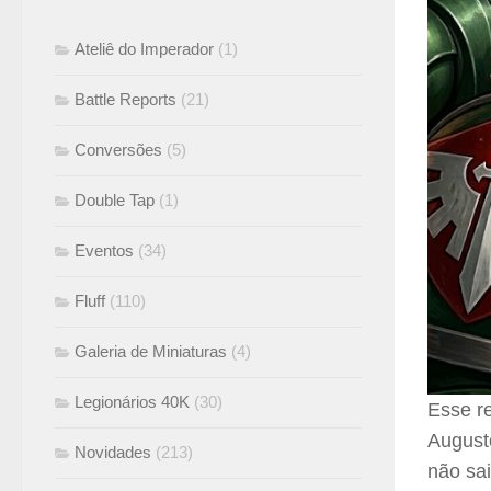
Ateliê do Imperador
(1)
Battle Reports
(21)
Conversões
(5)
Double Tap
(1)
Eventos
(34)
Fluff
(110)
Galeria de Miniaturas
(4)
Legionários 40K
(30)
Esse re
August
Novidades
(213)
não sai