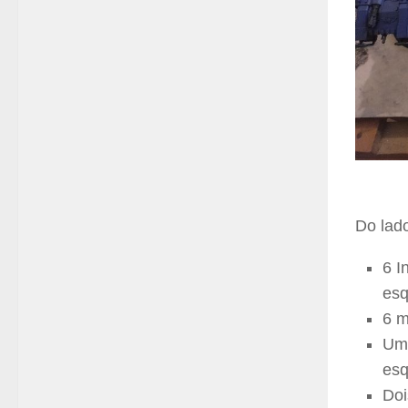
Do lad
6 I
esq
6 m
Um 
esq
Doi