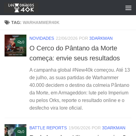
Skip to content
TAG:
WARHAMMER40K
NOVIDADES
22/06/2026
POR
3DARKMAN
0
O Cerco do Pântano da Morte
começa: envie seus resultados
A campanha global #New40k começou. Até 13
de julho, as suas partidas de Warhammer
40.000 decidem o destino da colmeia Pântano
da Morte, em Armageddon: lute pelo Imperium
ou pelos Orks, reporte o resultado online e o
desfecho vira lore oficial.
BATTLE REPORTS
19/06/2026
POR
3DARKMAN
0