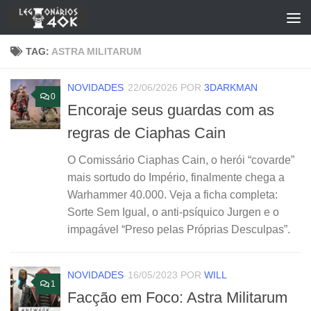
Skip to content
TAG:
ASTRA MILITARUM
NOVIDADES
22/06/2026
POR
3DARKMAN
0
Encoraje seus guardas com as
regras de Ciaphas Cain
O Comissário Ciaphas Cain, o herói “covarde”
mais sortudo do Império, finalmente chega a
Warhammer 40.000. Veja a ficha completa:
Sorte Sem Igual, o anti-psíquico Jurgen e o
impagável “Preso pelas Próprias Desculpas”.
NOVIDADES
16/05/2023
POR
WILL
1
Facção em Foco: Astra Militarum