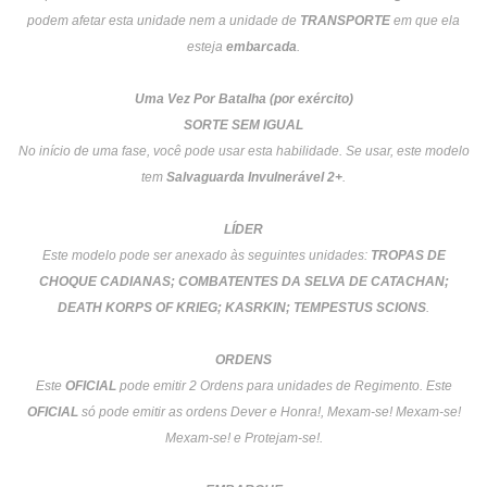
podem afetar esta unidade nem a unidade de
TRANSPORTE
em que ela
esteja
embarcada
.
Uma Vez Por Batalha (por exército)
SORTE SEM IGUAL
No início de uma fase, você pode usar esta habilidade. Se usar, este modelo
tem
Salvaguarda Invulnerável 2+
.
LÍDER
Este modelo pode ser anexado às seguintes unidades:
TROPAS DE
CHOQUE CADIANAS; COMBATENTES DA SELVA DE CATACHAN;
DEATH KORPS OF KRIEG; KASRKIN; TEMPESTUS SCIONS
.
ORDENS
Este
OFICIAL
pode emitir 2 Ordens para unidades de Regimento. Este
OFICIAL
só pode emitir as ordens Dever e Honra!, Mexam-se! Mexam-se!
Mexam-se! e Protejam-se!.