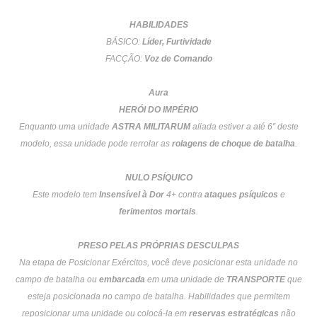
HABILIDADES
BÁSICO:
Líder, Furtividade
FACÇÃO:
Voz de Comando
Aura
HERÓI DO IMPÉRIO
Enquanto uma unidade
ASTRA MILITARUM
aliada estiver a até 6″ deste
modelo, essa unidade pode rerrolar as
rolagens de choque de batalha
.
NULO PSÍQUICO
Este modelo tem
Insensível à Dor
4+ contra
ataques psíquicos
e
ferimentos mortais
.
PRESO PELAS PRÓPRIAS DESCULPAS
Na etapa de Posicionar Exércitos, você deve posicionar esta unidade no
campo de batalha ou
embarcada
em uma unidade de
TRANSPORTE
que
esteja posicionada no campo de batalha. Habilidades que permitem
reposicionar uma unidade ou colocá-la em
reservas estratégicas
não