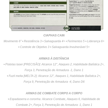
CIAPHAS CAIN
Movimento 6″ • Resistência 3 • Salvaguarda 4+ • Ferimentos 5 • Liderança 6+
• Controle de Objetivo 3 • Salvaguarda Invulnerável 5+
ARMAS À DISTÂNCIA
• Pistolas laser [PRECISÃO]: Alcance 12″, Ataques 2, Habilidade Balística 2+,
Força 3, Penetração de Armadura -1, Dano 1
• Fuzil melta [MELTA 2]: Alcance 12″, Ataques 1, Habilidade Balística 2+,
Força 9, Penetração de Armadura -4, Dano D6
ARMAS DE COMBATE CORPO A CORPO
• Espadaserra e coronha: Alcance Combate, Ataques 6, Habilidade de
Combate 2+, Força 3, Penetração de Armadura -1, Dano 1