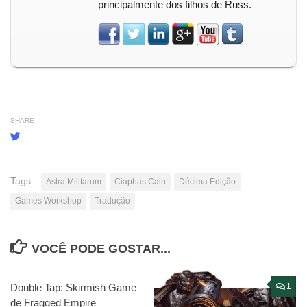
principalmente dos filhos de Russ.
SHARE
Tags:
Astra Militarum
Ciaphas Cain
Décima Edição
Games Workshop
Tradução
VOCÊ PODE GOSTAR...
Double Tap: Skirmish Game
0
1
de Fragged Empire