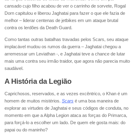
cansado cujo filho acabou de ver o carrinho de sorvete, Rogal
Dorn capitulou e liberou Jaghatai para fazer o que ele fazia de
melhor – liderar centenas de jetbikes em um ataque brutal
contra os lerdões da Death Guard.
Como tantas outras batalhas travadas pelos Scars, seu ataque
implacável mudou os rumos da guerra – Jaghatai chegou a
arremessar um Leviathan -, e Jaghatai teve a chance de lutar
mais uma contra seu irmão traidor, que agora não parecia muito
saudável.
A História da Legião
Caprichosos, reservados, e as vezes excêntrico, o Khan é um
homem de muitos mistérios.
Scars
é uma boa maneira de
explorar as virtudes de Jaghatai e seus códigos de conduta, no
momento em que a Alpha Legion ataca as forças do Primarca,
para forçá-lo a escolher um lado. De quem ele gosta mais: do
papai ou do maninho?