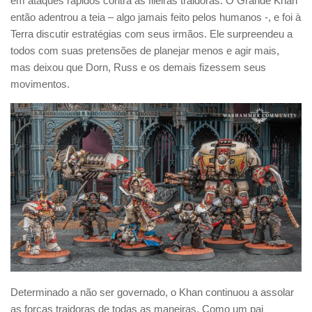
em ataques rápidos contra as fileiras traidoras. O Grande Khan
então adentrou a teia – algo jamais feito pelos humanos -, e foi à
Terra discutir estratégias com seus irmãos. Ele surpreendeu a
todos com suas pretensões de planejar menos e agir mais,
mas deixou que Dorn, Russ e os demais fizessem seus
movimentos.
Determinado a não ser governado, o Khan continuou a assolar
as forças traidoras de todas as maneiras. Como um pai