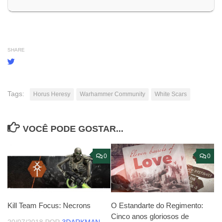
SHARE
Tags:
Horus Heresy
Warhammer Community
White Scars
VOCÊ PODE GOSTAR...
0
0
Kill Team Focus: Necrons
O Estandarte do Regimento:
Cinco anos gloriosos de
20/07/2018
POR
3DARKMAN