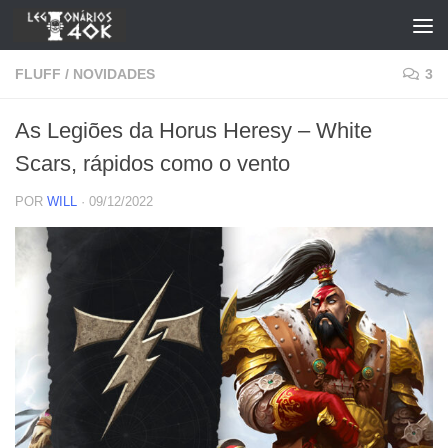
Skip to content
FLUFF
/
NOVIDADES
3
As Legiões da Horus Heresy – White
Scars, rápidos como o vento
POR
WILL
·
09/12/2022