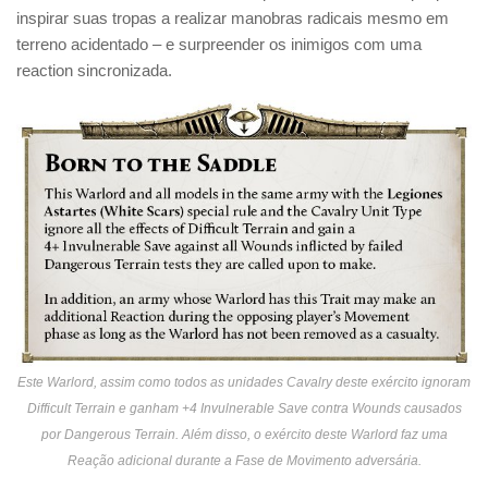
inspirar suas tropas a realizar manobras radicais mesmo em
terreno acidentado – e surpreender os inimigos com uma
reaction sincronizada.
Este Warlord, assim como todos as unidades Cavalry deste exército ignoram
Difficult Terrain e ganham +4 Invulnerable Save contra Wounds causados
por Dangerous Terrain. Além disso, o exército deste Warlord faz uma
Reação adicional durante a Fase de Movimento adversária.