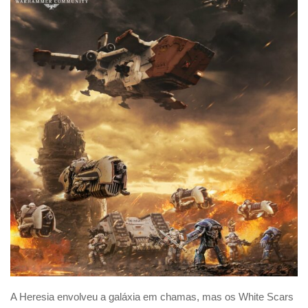
A Heresia envolveu a galáxia em chamas, mas os White Scars