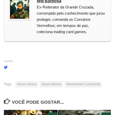
Will Barbosa
Ex-Reiterator da Grande Cruzada,
corrompido pelo conhecimento que jurou
proteger, comanda os Corsários
Vermelhos; em tempos de paz,
coleciona trading card games.
SHARE
Tags:
Horus Heresy
Space Wolves
Warhammer Community
VOCÊ PODE GOSTAR...