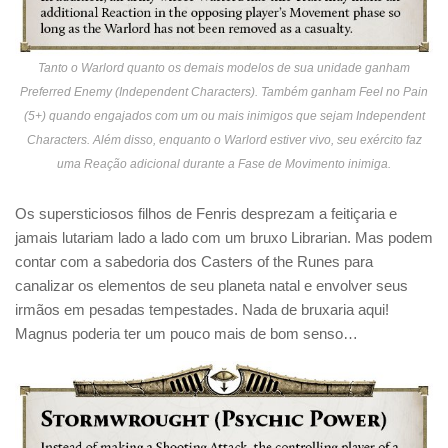
Tanto o Warlord quanto os demais modelos de sua unidade ganham
Preferred Enemy (Independent Characters). Também ganham Feel no Pain
(5+) quando engajados com um ou mais inimigos que sejam Independent
Characters. Além disso, enquanto o Warlord estiver vivo, seu exército faz
uma Reação adicional durante a Fase de Movimento inimiga.
Os supersticiosos filhos de Fenris desprezam a feitiçaria e
jamais lutariam lado a lado com um bruxo Librarian. Mas podem
contar com a sabedoria dos Casters of the Runes para
canalizar os elementos de seu planeta natal e envolver seus
irmãos em pesadas tempestades. Nada de bruxaria aqui!
Magnus poderia ter um pouco mais de bom senso…