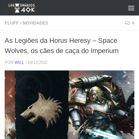
Skip to content
FLUFF
/
NOVIDADES
4
As Legiões da Horus Heresy – Space
Wolves, os cães de caça do Imperium
POR
WILL
·
10/12/2022