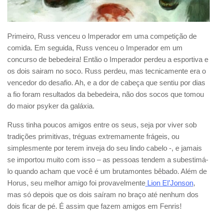
Primeiro, Russ venceu o Imperador em uma competição de
comida. Em seguida, Russ venceu o Imperador em um
concurso de bebedeira! Então o Imperador perdeu a esportiva e
os dois sairam no soco. Russ perdeu, mas tecnicamente era o
vencedor do desafio. Ah, e a dor de cabeça que sentiu por dias
a fio foram resultados da bebedeira, não dos socos que tomou
do maior psyker da galáxia.
Russ tinha poucos amigos entre os seus, seja por viver sob
tradições primitivas, tréguas extremamente frágeis, ou
simplesmente por terem inveja do seu lindo cabelo -, e jamais
se importou muito com isso – as pessoas tendem a subestimá-
lo quando acham que você é um brutamontes bêbado. Além de
Horus, seu melhor amigo foi provavelmente
Lion El’Jonson
,
mas só depois que os dois saíram no braço até nenhum dos
dois ficar de pé. É assim que fazem amigos em Fenris!