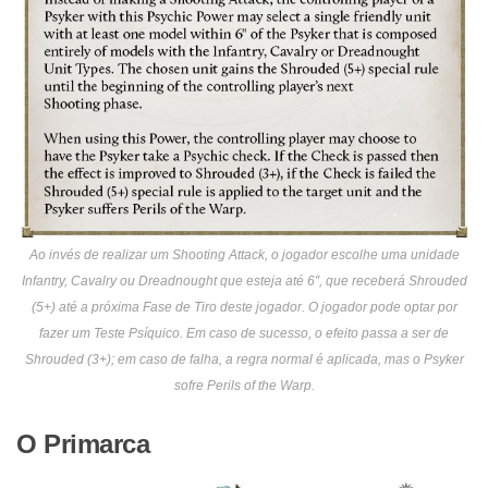
Ao invés de realizar um Shooting Attack, o jogador escolhe uma unidade
Infantry, Cavalry ou Dreadnought que esteja até 6″, que receberá Shrouded
(5+) até a próxima Fase de Tiro deste jogador. O jogador pode optar por
fazer um Teste Psíquico. Em caso de sucesso, o efeito passa a ser de
Shrouded (3+); em caso de falha, a regra normal é aplicada, mas o Psyker
sofre Perils of the Warp.
O Primarca