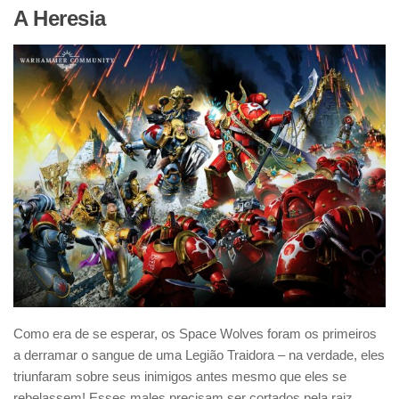
A Heresia
Como era de se esperar, os Space Wolves foram os primeiros
a derramar o sangue de uma Legião Traidora – na verdade, eles
triunfaram sobre seus inimigos antes mesmo que eles se
rebelassem! Esses males precisam ser cortados pela raiz.