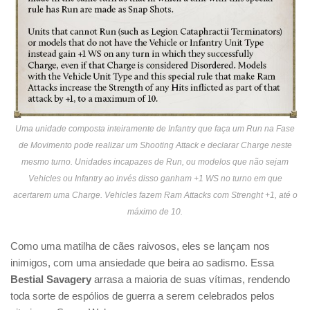
Uma unidade composta inteiramente de Infantry que faça um Run na Fase
de Movimento pode realizar um Shooting Attack e declarar Charge neste
mesmo turno. Unidades incapazes de Run, ou modelos que não sejam
Vehicles ou Infantry ao invés disso ganham +1 WS no turno em que
acertarem uma Charge. Vehicles fazem Ram Attacks com Strenght +1, até o
máximo de 10.
Como uma matilha de cães raivosos, eles se lançam nos
inimigos, com uma ansiedade que beira ao sadismo. Essa
Bestial Savagery
arrasa a maioria de suas vítimas, rendendo
toda sorte de espólios de guerra a serem celebrados pelos