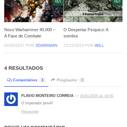
5
0
O Despertar Psíquico: A
Novo Warhammer 40.000 –
sombra
A Fase de Combate
21/12/2019
POR
WILL
02/05/2017
POR
3DARKMAN
4 RESULTADOS
Comentários
1
Pingbacks
3
FLAVIO MONTEIRO CORREIA
26/01/2025 às 19:05
O Imperador provê!
Responder