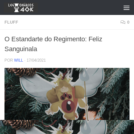
Skip to content
FLUFF
0
O Estandarte do Regimento: Feliz
Sanguinala
POR
WILL
·
17/04/2021