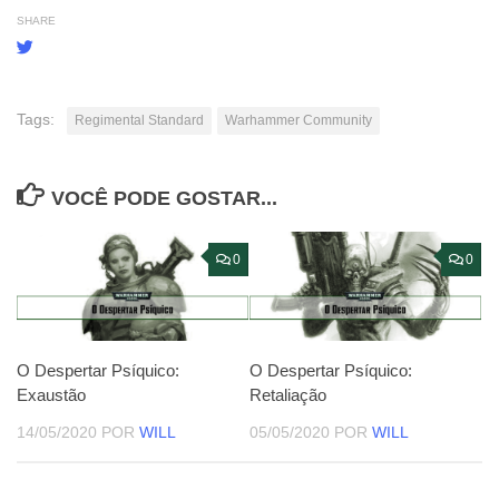
SHARE
Tags:
Regimental Standard
Warhammer Community
VOCÊ PODE GOSTAR...
0
0
O Despertar Psíquico:
O Despertar Psíquico:
Exaustão
Retaliação
14/05/2020
POR
WILL
05/05/2020
POR
WILL