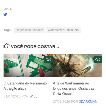
SHARE
Tags:
Regimental Standard
Warhammer Community
VOCÊ PODE GOSTAR...
0
0
O Estandarte do Regimento:
Arte de Warhammer ao
A traição alada
longo dos anos: Ossiarcas
Ceifa-Ossos
31/07/2020
POR
WILL
27/06/2026
POR
3DARKMAN