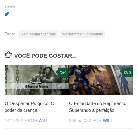
SHARE
Tags:
Regimental Standard
Warhammer Community
VOCÊ PODE GOSTAR...
0
0
O Despertar Psíquico: O
O Estandarte do Regimento:
poder da crença
Superando a perfeição
14/12/2019
POR
WILL
26/05/2020
POR
WILL