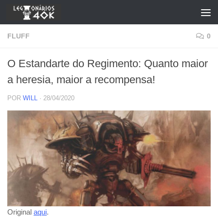
Skip to content
FLUFF
0
O Estandarte do Regimento: Quanto maior
a heresia, maior a recompensa!
POR
WILL
·
28/04/2020
Original
aqui
.