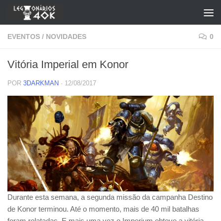
Skip to content
EVENTOS
/
NOVIDADES
0
Vitória Imperial em Konor
POR
3DARKMAN
·
12/08/2017
Durante esta semana, a segunda missão da campanha Destino
de Konor terminou. Até o momento, mais de 40 mil batalhas
foram relatadas. E mais uma vez o Imperium obteve a vitória.