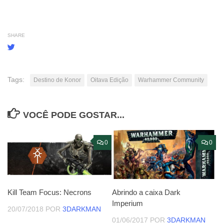
SHARE
Tags:
Destino de Konor
Oitava Edição
Warhammer Community
VOCÊ PODE GOSTAR...
0
0
Kill Team Focus: Necrons
Abrindo a caixa Dark
Imperium
20/07/2018
POR
3DARKMAN
01/06/2017
POR
3DARKMAN