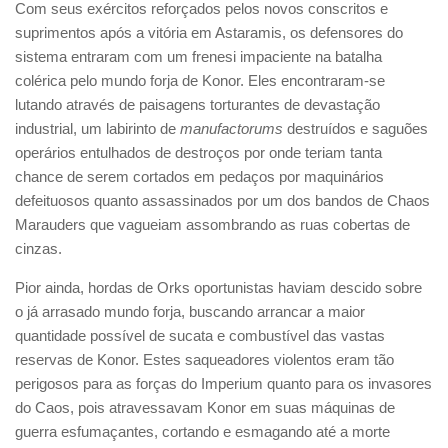
Com seus exércitos reforçados pelos novos conscritos e
suprimentos após a vitória em Astaramis, os defensores do
sistema entraram com um frenesi impaciente na batalha
colérica pelo mundo forja de Konor. Eles encontraram-se
lutando através de paisagens torturantes de devastação
industrial, um labirinto de
manufactorums
destruídos e saguões
operários entulhados de destroços por onde teriam tanta
chance de serem cortados em pedaços por maquinários
defeituosos quanto assassinados por um dos bandos de Chaos
Marauders que vagueiam assombrando as ruas cobertas de
cinzas.
Pior ainda, hordas de Orks oportunistas haviam descido sobre
o já arrasado mundo forja, buscando arrancar a maior
quantidade possível de sucata e combustível das vastas
reservas de Konor. Estes saqueadores violentos eram tão
perigosos para as forças do Imperium quanto para os invasores
do Caos, pois atravessavam Konor em suas máquinas de
guerra esfumaçantes, cortando e esmagando até a morte