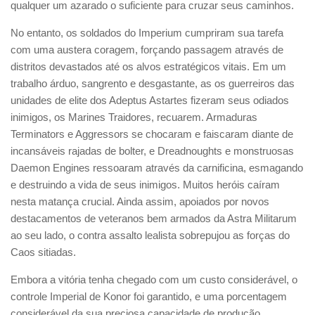
qualquer um azarado o suficiente para cruzar seus caminhos.
No entanto, os soldados do Imperium cumpriram sua tarefa
com uma austera coragem, forçando passagem através de
distritos devastados até os alvos estratégicos vitais. Em um
trabalho árduo, sangrento e desgastante, as os guerreiros das
unidades de elite dos Adeptus Astartes fizeram seus odiados
inimigos, os Marines Traidores, recuarem. Armaduras
Terminators e Aggressors se chocaram e faiscaram diante de
incansáveis rajadas de bolter, e Dreadnoughts e monstruosas
Daemon Engines ressoaram através da carnificina, esmagando
e destruindo a vida de seus inimigos. Muitos heróis caíram
nesta matança crucial. Ainda assim, apoiados por novos
destacamentos de veteranos bem armados da Astra Militarum
ao seu lado, o contra assalto lealista sobrepujou as forças do
Caos sitiadas.
Embora a vitória tenha chegado com um custo considerável, o
controle Imperial de Konor foi garantido, e uma porcentagem
considerável da sua preciosa capacidade de produção