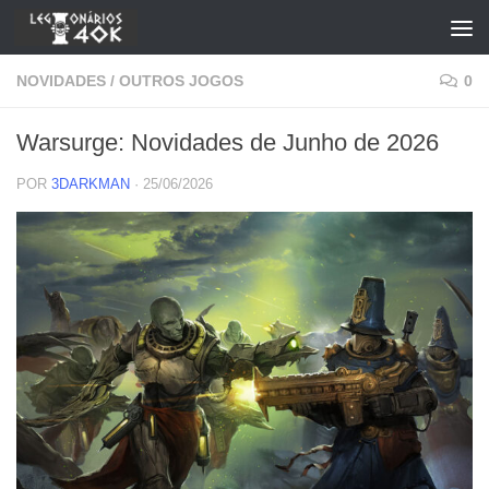
Skip to content
NOVIDADES
/
OUTROS JOGOS
0
Warsurge: Novidades de Junho de 2026
POR
3DARKMAN
·
25/06/2026