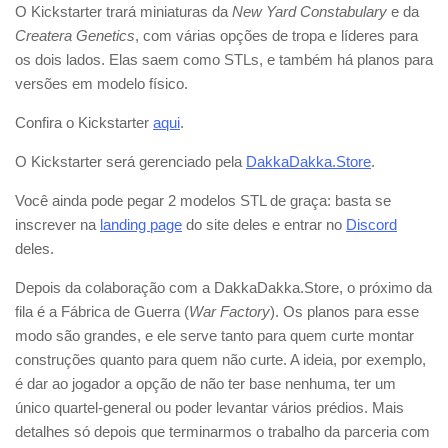
O Kickstarter trará miniaturas da
New Yard Constabulary
e da
Createra Genetics
, com várias opções de tropa e líderes para
os dois lados. Elas saem como STLs, e também há planos para
versões em modelo físico.
Confira o Kickstarter
aqui
.
O Kickstarter será gerenciado pela
DakkaDakka.Store
.
Você ainda pode pegar 2 modelos STL de graça: basta se
inscrever na
landing page
do site deles e entrar no
Discord
deles.
Depois da colaboração com a DakkaDakka.Store, o próximo da
fila é a Fábrica de Guerra (
War Factory
). Os planos para esse
modo são grandes, e ele serve tanto para quem curte montar
construções quanto para quem não curte. A ideia, por exemplo,
é dar ao jogador a opção de não ter base nenhuma, ter um
único quartel-general ou poder levantar vários prédios. Mais
detalhes só depois que terminarmos o trabalho da parceria com