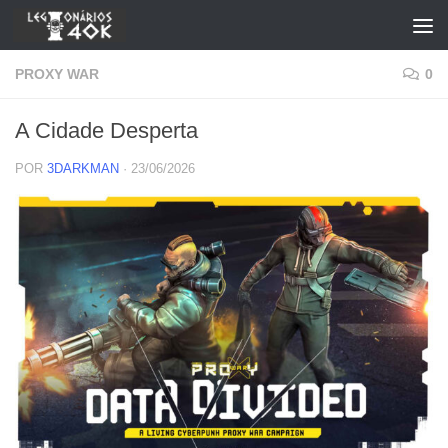
Skip to content
PROXY WAR
0
A Cidade Desperta
POR
3DARKMAN
·
23/06/2026