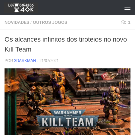
Skip to content
NOVIDADES
/
OUTROS JOGOS
1
Os alcances infinitos dos tiroteios no novo
Kill Team
POR
3DARKMAN
·
21/07/2021