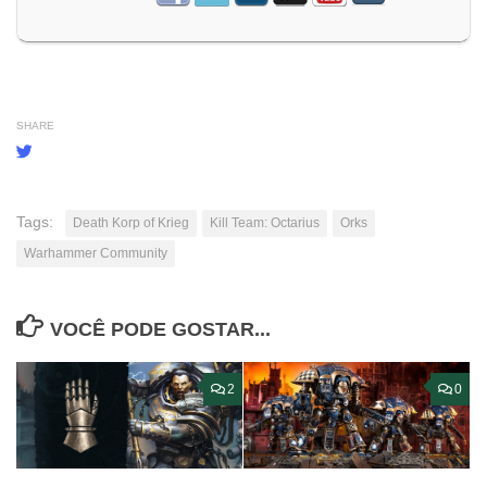
SHARE
Tags:
Death Korp of Krieg
Kill Team: Octarius
Orks
Warhammer Community
VOCÊ PODE GOSTAR...
2
0