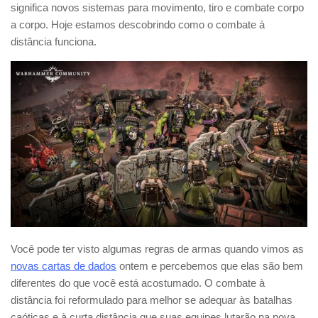
significa novos sistemas para movimento, tiro e combate corpo
a corpo. Hoje estamos descobrindo como o combate à
distância funciona.
Você pode ter visto algumas regras de armas quando vimos as
novas cartas de dados
ontem e percebemos que elas são bem
diferentes do que você está acostumado. O combate à
distância foi reformulado para melhor se adequar às batalhas
caóticas e à curta distância que suas equipes lutarão na nova