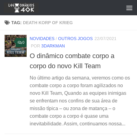
Skip to content
TAG:
DEATH KORP OF KRIEG
NOVIDADES
/
OUTROS JOGOS
22/07/2021
0
POR
3DARKMAN
O dinâmico combate corpo a
corpo do novo Kill Team
No último artigo da semana, veremos como os
combate corpo a corpo foram agilizados no
novo Kill Team, Quando as equipes inimigas
se enfrentam nos confins de sua área de
missão típica – ou zona de matança – o
combate corpo a corpo é quase uma
inevitabilidade. Assim, continuamos nossa...