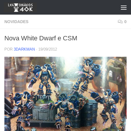
Skip to content
NOVIDADES
0
Nova White Dwarf e CSM
POR
3DARKMAN
·
19/09/2012