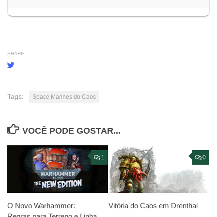
SHARE
Tags:
Space Marines do Caos
VOCÊ PODE GOSTAR...
1
0
O Novo Warhammer:
Vitória do Caos em Drenthal
Regras para Terreno e Linha