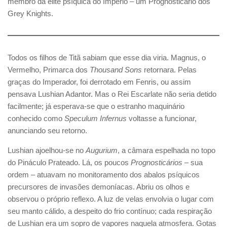
membro da elite psíquica do Império – um Prognosticário dos
Grey Knights.
Todos os filhos de Titã sabiam que esse dia viria. Magnus, o
Vermelho, Primarca dos
Thousand Sons
retornara. Pelas
graças do Imperador, foi derrotado em Fenris, ou assim
pensava Lushian Adantor. Mas o Rei Escarlate não seria detido
facilmente; já esperava-se que o estranho maquinário
conhecido como
Speculum Infernus
voltasse a funcionar,
anunciando seu retorno.
Lushian ajoelhou-se no
Augurium
, a câmara espelhada no topo
do Pináculo Prateado. Lá, os poucos
Prognosticários
– sua
ordem – atuavam no monitoramento dos abalos psíquicos
precursores de invasões demoníacas. Abriu os olhos e
observou o próprio reflexo. A luz de velas envolvia o lugar com
seu manto cálido, a despeito do frio contínuo; cada respiração
de Lushian era um sopro de vapores naquela atmosfera. Gotas