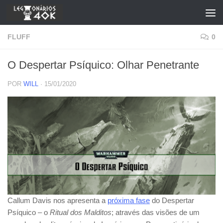
Skip to content
FLUFF
0
O Despertar Psíquico: Olhar Penetrante
POR
WILL
·
15/01/2020
Callum Davis nos apresenta a
próxima fase
do Despertar
Psíquico – o
Ritual dos Malditos
; através das visões de um