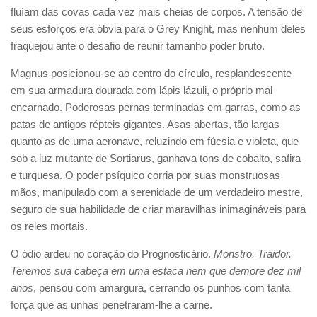
fluíam das covas cada vez mais cheias de corpos. A tensão de
seus esforços era óbvia para o Grey Knight, mas nenhum deles
fraquejou ante o desafio de reunir tamanho poder bruto.
Magnus posicionou-se ao centro do círculo, resplandescente
em sua armadura dourada com lápis lázuli, o próprio mal
encarnado. Poderosas pernas terminadas em garras, como as
patas de antigos répteis gigantes. Asas abertas, tão largas
quanto as de uma aeronave, reluzindo em fúcsia e violeta, que
sob a luz mutante de Sortiarus, ganhava tons de cobalto, safira
e turquesa. O poder psíquico corria por suas monstruosas
mãos, manipulado com a serenidade de um verdadeiro mestre,
seguro de sua habilidade de criar maravilhas inimagináveis para
os reles mortais.
O ódio ardeu no coração do Prognosticário.
Monstro. Traidor.
Teremos sua cabeça em uma estaca nem que demore dez mil
anos
, pensou com amargura, cerrando os punhos com tanta
força que as unhas penetraram-lhe a carne.