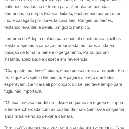
pulmões levados ao extremo para alimentar as pesadas
demandas do corpo. Estava deitado, encharcado por um suor
frio, e castigado por dores lancinantes. Rangeu os dentes,
tentando levantar, e sentiu um gosto metálico.
Lembrou da Adepta e olhou para onde ela costumava ajoelhar.
Restara apenas a carcaça carbonizada, as mãos ainda em
posição de tomar a pena e o pergaminho. Parou por um
instante, abaixando a cabeça em reverência.
“Cumpriste teu dever”, disse, e não pensou mais a respeito. Ela
fez o que o Capítulo lhe pedira, e pagara o preço que todos
esperavam. Se ficara ali por opção, ou se não teve tempo para
fugir, não importava.
“O ritual precisa ser detido”, disse enquanto se ergueu e limpou
a testa encharcada com as costas da mão. Sentia-se cinquenta
anos mais velho ao deixar a câmara.
“Precisa?”, respondeu a voz, sem a costumeira zombaria. “Não