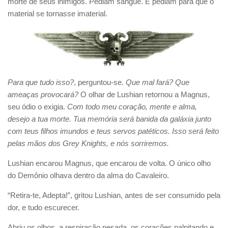
morte de seus inimigos. Pediam sangue. E pediam para que o
material se tornasse imaterial.
Para que tudo isso?
, perguntou-se.
Que mal fará? Que
ameaças provocará?
O olhar de Lushian retornou a Magnus,
seu ódio o exigia.
Com todo meu coração, mente e alma,
desejo a tua morte. Tua memória será banida da galáxia junto
com teus filhos imundos e teus servos patéticos. Isso será feito
pelas mãos dos Grey Knights, e nós sorriremos.
Lushian encarou Magnus, que encarou de volta. O único olho
do Demônio olhava dentro da alma do Cavaleiro.
“Retira-te, Adepta!”, gritou Lushian, antes de ser consumido pela
dor, e tudo escurecer.
Abriu os olhos, a respiração pesada, os corações palpitando e