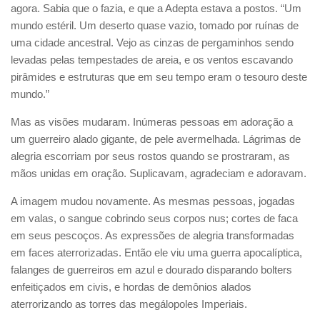
agora. Sabia que o fazia, e que a Adepta estava a postos. “Um
mundo estéril. Um deserto quase vazio, tomado por ruínas de
uma cidade ancestral. Vejo as cinzas de pergaminhos sendo
levadas pelas tempestades de areia, e os ventos escavando
pirâmides e estruturas que em seu tempo eram o tesouro deste
mundo.”
Mas as visões mudaram. Inúmeras pessoas em adoração a
um guerreiro alado gigante, de pele avermelhada. Lágrimas de
alegria escorriam por seus rostos quando se prostraram, as
mãos unidas em oração. Suplicavam, agradeciam e adoravam.
A imagem mudou novamente. As mesmas pessoas, jogadas
em valas, o sangue cobrindo seus corpos nus; cortes de faca
em seus pescoços. As expressões de alegria transformadas
em faces aterrorizadas. Então ele viu uma guerra apocalíptica,
falanges de guerreiros em azul e dourado disparando bolters
enfeitiçados em civis, e hordas de demônios alados
aterrorizando as torres das megálopoles Imperiais.