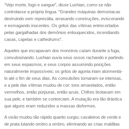
“Vejo morte, fogo e sangue”, disse Lushian, como se não
controlasse a própria língua. “Grandes máquinas demoníacas
destruindo sem represália, arrasando construções, eviscerando
e esmagando inocentes. Os gritos das vítimas entrecortados
pelas gargalhadas dos demônios enlouquecidos, incendiando
casas, capelas e
cathedrums
“.
Aqueles que escapavam dos monstros caíam durante a fuga,
convulsionando. Lushian ouvia seus ossos rachando e partindo
em seus espasmos, e seus corpos assumindo posições
naturalmente impossíveis; os gritos de agonia iriam atormentá-
lo até o fim de seus dias. As convulsões tornaram-se intensas,
e a pele das vítimas mudou de cor: tons amarelados, então
vermelhos, então púrpuras, então azuis. Chifres brotavam em
sua pele, e também se contorciam. A mutação era tão drástica
que alguns eram reduzidos a massas disformes.
A visão mudou tão rápido quanto surgiu; cavaleiros de verde e
de prata lutando ombro a ombro, eliminando as crias malditas