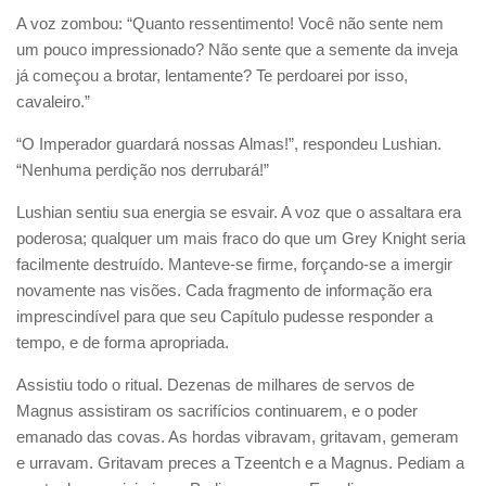
A voz zombou: “Quanto ressentimento! Você não sente nem
um pouco impressionado? Não sente que a semente da inveja
já começou a brotar, lentamente? Te perdoarei por isso,
cavaleiro.”
“O Imperador guardará nossas Almas!”, respondeu Lushian.
“Nenhuma perdição nos derrubará!”
Lushian sentiu sua energia se esvair. A voz que o assaltara era
poderosa; qualquer um mais fraco do que um Grey Knight seria
facilmente destruído. Manteve-se firme, forçando-se a imergir
novamente nas visões. Cada fragmento de informação era
imprescindível para que seu Capítulo pudesse responder a
tempo, e de forma apropriada.
Assistiu todo o ritual. Dezenas de milhares de servos de
Magnus assistiram os sacrifícios continuarem, e o poder
emanado das covas. As hordas vibravam, gritavam, gemeram
e urravam. Gritavam preces a Tzeentch e a Magnus. Pediam a