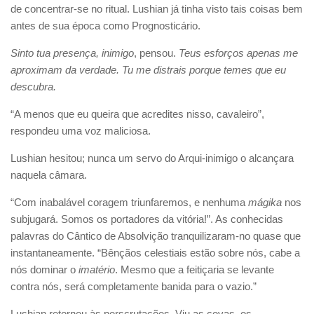
de concentrar-se no ritual. Lushian já tinha visto tais coisas bem
antes de sua época como Prognosticário.
Sinto tua presença, inimigo
, pensou.
Teus esforços apenas me
aproximam da verdade. Tu me distrais porque temes que eu
descubra.
“A menos que eu queira que acredites nisso, cavaleiro”,
respondeu uma voz maliciosa.
Lushian hesitou; nunca um servo do Arqui-inimigo o alcançara
naquela câmara.
“Com inabalável coragem triunfaremos, e nenhuma
mágika
nos
subjugará. Somos os portadores da vitória!”. As conhecidas
palavras do Cântico de Absolvição tranquilizaram-no quase que
instantaneamente. “Bênçãos celestiais estão sobre nós, cabe a
nós dominar o
imatério
. Mesmo que a feitiçaria se levante
contra nós, será completamente banida para o vazio.”
Lushian retornou às perscrutações. Viu as covas, os