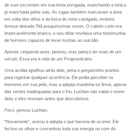
de suor escorriam em sua testa enrugada, manchando a túnica
já manchada pelos sais. As rugas também marcavam a área
em volta dos olhos e da boca do rosto castigado, embora
tivesse deixado Titã pouquíssimas vezes. O cabelo curto era
impecavelmente branco, e seu olhar revelava uma testemunha
de horrores capazes de levar mortais ao suicídio.
Apenas cinquenta anos
, pensou,
mas pareço ter mais de um
século
. Essa era a vida de um Prognosticário.
Uma acólita ajoelhou atrás dele, pena e pergaminho prontos
para registrar qualquer ocorrência. Ele podia perceber os
tremores em sua pele, mas a adepta mantinha-se firme, apesar
das vestes inadequadas para o frio. Lushian não sabia o nome
dela; e eles morriam antes que descobrisse.
Foco,
pensou Lushian.
“Novamente”, avisou à adepta o que haveria de ocorrer. Ele
fechou os olhos e concentrou toda sua energia no som do