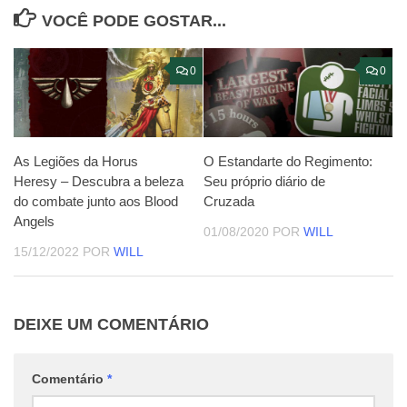
VOCÊ PODE GOSTAR...
0
0
As Legiões da Horus
O Estandarte do Regimento:
Heresy – Descubra a beleza
Seu próprio diário de
do combate junto aos Blood
Cruzada
Angels
01/08/2020
POR
WILL
15/12/2022
POR
WILL
DEIXE UM COMENTÁRIO
Comentário
*