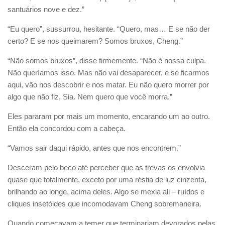
santuários nove e dez.”
“Eu quero”, sussurrou, hesitante. “Quero, mas… E se não der
certo? E se nos queimarem? Somos bruxos, Cheng.”
“Não somos bruxos”, disse firmemente. “Não é nossa culpa.
Não queríamos isso. Mas não vai desaparecer, e se ficarmos
aqui, vão nos descobrir e nos matar. Eu não quero morrer por
algo que não fiz, Sia. Nem quero que você morra.”
Eles pararam por mais um momento, encarando um ao outro.
Então ela concordou com a cabeça.
“Vamos sair daqui rápido, antes que nos encontrem.”
Desceram pelo beco até perceber que as trevas os envolvia
quase que totalmente, exceto por uma réstia de luz cinzenta,
brilhando ao longe, acima deles. Algo se mexia ali – ruídos e
cliques insetóides que incomodavam Cheng sobremaneira.
Quando começavam a temer que terminariam devorados pelas