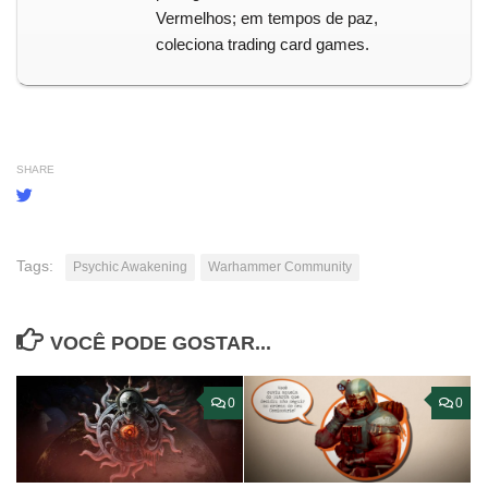
Vermelhos; em tempos de paz,
coleciona trading card games.
SHARE
Tags:
Psychic Awakening
Warhammer Community
VOCÊ PODE GOSTAR...
0
0