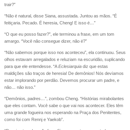
trair?”
“Não é natural, disse Siana, assustada. Juntou as mãos. “É
feitiçaria. Pecado. É heresia, Cheng! E isso é…”
“O que eu posso fazer?”, ele terminou a frase, em um tom
amargo. “Você não consegue dizer, não é?”
“Não sabemos porque isso nos aconteceu”, ela continuou. Seus
olhos estavam arregalados e reluziam na escuridão, suplicando
para que ele entendesse. “A
Eclesiarquia
diz que estas
maldições são traços de heresia! De demônios! Nós devíamos
estar implorando por perdão. Devemos procurar um padre, e
não… não isso.”
“Demônios, padres…”, zombou Cheng. “Histórias mirabolantes
que eles contam. Você sabe o que vai nos acontecer. Eles têm
uma grande fogueira nos esperando na Praça dos Penitentes,
como foi com Rennj e Yaekob”.