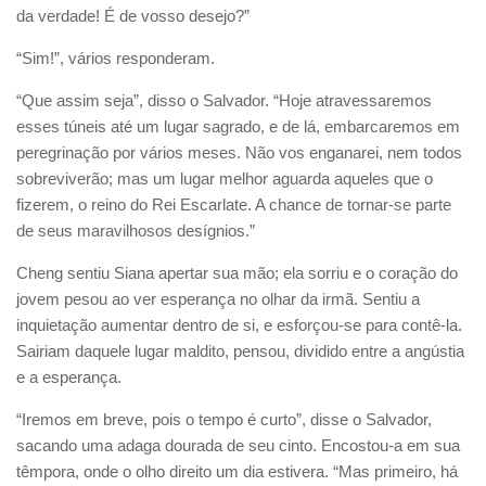
da verdade! É de vosso desejo?”
“Sim!”, vários responderam.
“Que assim seja”, disso o Salvador. “Hoje atravessaremos
esses túneis até um lugar sagrado, e de lá, embarcaremos em
peregrinação por vários meses. Não vos enganarei, nem todos
sobreviverão; mas um lugar melhor aguarda aqueles que o
fizerem, o reino do Rei Escarlate. A chance de tornar-se parte
de seus maravilhosos desígnios.”
Cheng sentiu Siana apertar sua mão; ela sorriu e o coração do
jovem pesou ao ver esperança no olhar da irmã. Sentiu a
inquietação aumentar dentro de si, e esforçou-se para contê-la.
Sairiam daquele lugar maldito, pensou, dividido entre a angústia
e a esperança.
“Iremos em breve, pois o tempo é curto”, disse o Salvador,
sacando uma adaga dourada de seu cinto. Encostou-a em sua
têmpora, onde o olho direito um dia estivera. “Mas primeiro, há