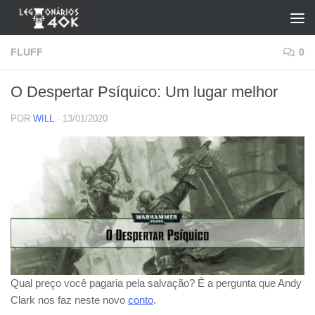
Skip to content
FLUFF
0
O Despertar Psíquico: Um lugar melhor
POR
WILL
·
13/01/2020
Qual preço você pagaria pela salvação? É a pergunta que Andy
Clark nos faz neste novo
conto
.