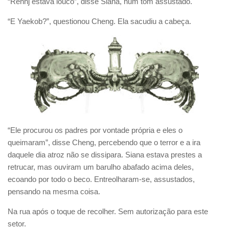
“Rennj estava louco”, disse Siana, num tom assustado.
“E Yaekob?”, questionou Cheng. Ela sacudiu a cabeça.
“Ele procurou os padres por vontade própria e eles o
queimaram”, disse Cheng, percebendo que o terror e a ira
daquele dia atroz não se dissipara. Siana estava prestes a
retrucar, mas ouviram um barulho abafado acima deles,
ecoando por todo o beco. Entreolharam-se, assustados,
pensando na mesma coisa.
Na rua após o toque de recolher. Sem autorização para este
setor.