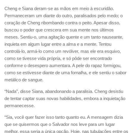
Cheng e Siana deram-se as mãos em meio à escuridão.
Permaneceram um diante do outro, paralisados pelo medo; o
coração de Cheng ribombando contra o peito. Apesar disso,
buscou o poder que crescera em sua mente nos últimos
meses. Sentiu-o, uma agitação quente e um tanto nauseante,
inquieta em algum lugar entre a alma e a mente. Tentou
controlá-lo, armá-lo como um revólver, mas ele era esquivo,
como se tivesse vida própria, e só pôde ser encontrado
conforme o desespero aumentara. A pele do rapaz formigou,
como se estivesse diante de uma fornalha, e ele sentiu o sabor
metálico de sangue.
“Nada”, disse Siana, abandonando a paralisia. Cheng desistiu
de tentar captar suas novas habilidades, embora a inquietação
permanecesse.
“Sia, você quer fazer isso tanto quanto eu. A mensagem dizia
que se quisermos que o Salvador nos leve para um lugar
melhor, essa seria a única opção. Hoje, nas tubulações entre os