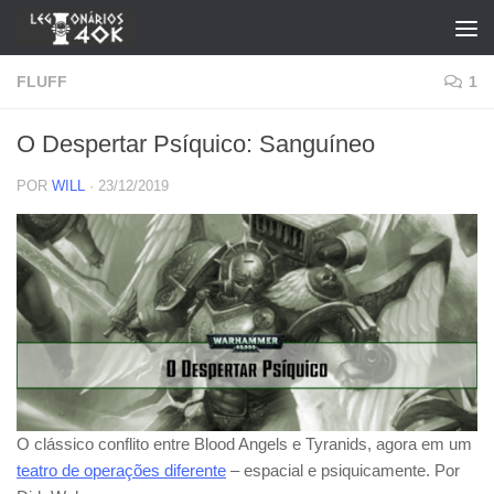
Skip to content
FLUFF
1
O Despertar Psíquico: Sanguíneo
POR
WILL
·
23/12/2019
O clássico conflito entre Blood Angels e Tyranids, agora em um
teatro de operações diferente
– espacial e psiquicamente. Por