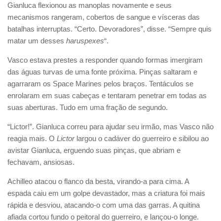
Gianluca flexionou as manoplas novamente e seus
mecanismos rangeram, cobertos de sangue e vísceras das
batalhas interruptas. “Certo. Devoradores”, disse. “Sempre quis
matar um desses
haruspexes
“.
Vasco estava prestes a responder quando formas imergiram
das águas turvas de uma fonte próxima. Pinças saltaram e
agarraram os Space Marines pelos braços. Tentáculos se
enrolaram em suas cabeças e tentaram penetrar em todas as
suas aberturas. Tudo em uma fração de segundo.
“Lictor!”. Gianluca correu para ajudar seu irmão, mas Vasco não
reagia mais. O
Lictor
largou o cadáver do guerreiro e sibilou ao
avistar Gianluca, erguendo suas pinças, que abriam e
fechavam, ansiosas.
Achilleo atacou o flanco da besta, virando-a para cima. A
espada caiu em um golpe devastador, mas a criatura foi mais
rápida e desviou, atacando-o com uma das garras. A quitina
afiada cortou fundo o peitoral do guerreiro, e lançou-o longe.