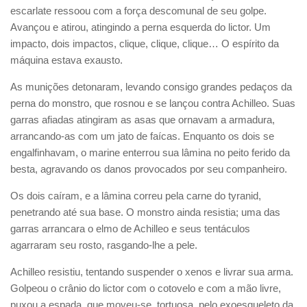
escarlate ressoou com a força descomunal de seu golpe.
Avançou e atirou, atingindo a perna esquerda do lictor. Um
impacto, dois impactos, clique, clique, clique… O espírito da
máquina estava exausto.
As munições detonaram, levando consigo grandes pedaços da
perna do monstro, que rosnou e se lançou contra Achilleo. Suas
garras afiadas atingiram as asas que ornavam a armadura,
arrancando-as com um jato de faícas. Enquanto os dois se
engalfinhavam, o marine enterrou sua lâmina no peito ferido da
besta, agravando os danos provocados por seu companheiro.
Os dois caíram, e a lâmina correu pela carne do tyranid,
penetrando até sua base. O monstro ainda resistia; uma das
garras arrancara o elmo de Achilleo e seus tentáculos
agarraram seu rosto, rasgando-lhe a pele.
Achilleo resistiu, tentando suspender o xenos e livrar sua arma.
Golpeou o crânio do lictor com o cotovelo e com a mão livre,
puxou a espada, que moveu-se, tortuosa, pelo exoesqueleto da