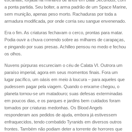
a ponta partida. Seu bolter, a arma padrão de um Space Marine,
sem munição, apenas peso morto. Rachaduras por toda a
armadura modificada, por onde corria seu sangue envenenado.
Era o fim. As criaturas fechavam o cerco, prontas para matar.
Podia ouvir a chuva correndo sobre as milhares de carapaças,
e pingando por suas presas. Achilleo pensou no medo e fechou
os olhos.
Nuvens púrpuras escureciam o céu de Calata VI. Outrora um
paraíso imperial, agora em seus momentos finais. Fora um
lugar pacífico, um oásis em meio à loucura – para aqueles que
pudessem pagar pela viagem. Quando o enxame chegou, o
planeta tornou-se um matadouro; suas defesas exterminadas
em poucos dias, e os parques e jardins bem cuidados foram
tomados por criaturas medonhas. Os Blood Angels
responderam aos pedidos de ajuda, embora já estivessem
enfraquecidos, tendo combatido Tyranids em diversos outros
frontes. Também não podiam deter a torrente de horrores que