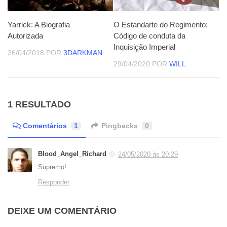
Yarrick: A Biografia
O Estandarte do Regimento:
Autorizada
Código de conduta da
Inquisição Imperial
26/04/2018
POR
3DARKMAN
29/04/2020
POR
WILL
1 RESULTADO
Comentários
1
Pingbacks
0
Blood_Angel_Richard
24/05/2020 às 20:29
Supremo!
Responder
DEIXE UM COMENTÁRIO