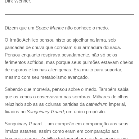
Dirk Wehner.
Dizem que um
Space Marine
não conhece o medo.
O Irmão Achilleo pensou nisto ao ajoelhar na lama, sob
pancadas de chuva que corroíam sua armadura dourada.
Pensou enquanto respirava pesadamente, não só pelos
ferimentos sofridos, mas porque seus pulmões estavam cheios
de esporos e toxinas alienígenas. Era muito para suportar,
mesmo com seu metabolismo avançado.
Sabendo que morreria, pensou sobre o medo. Também sabia
que os xenos o observavam nas sombras. Milhares de olhos
reluzindo sob as as colunas partidas da
cathedrum
imperial,
fixados no
Sanguinary Guard
; um único propósito.
Sanguinary Guard… um campeão em comparação aos seus
irmãos astartes, assim como eram em comparação aos
homens comuns. Achilleo testemunhara as duas guerras em