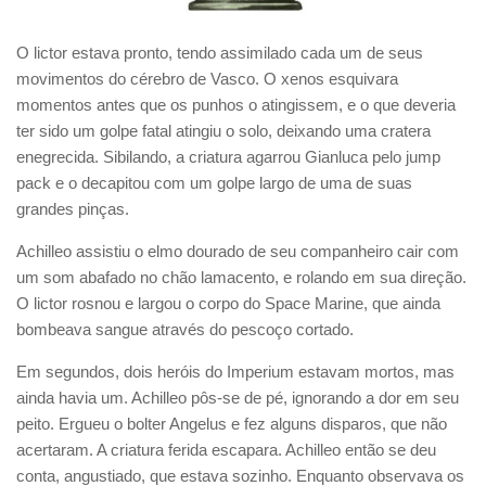
O lictor estava pronto, tendo assimilado cada um de seus
movimentos do cérebro de Vasco. O xenos esquivara
momentos antes que os punhos o atingissem, e o que deveria
ter sido um golpe fatal atingiu o solo, deixando uma cratera
enegrecida. Sibilando, a criatura agarrou Gianluca pelo jump
pack e o decapitou com um golpe largo de uma de suas
grandes pinças.
Achilleo assistiu o elmo dourado de seu companheiro cair com
um som abafado no chão lamacento, e rolando em sua direção.
O lictor rosnou e largou o corpo do Space Marine, que ainda
bombeava sangue através do pescoço cortado.
Em segundos, dois heróis do Imperium estavam mortos, mas
ainda havia um. Achilleo pôs-se de pé, ignorando a dor em seu
peito. Ergueu o bolter Angelus e fez alguns disparos, que não
acertaram. A criatura ferida escapara. Achilleo então se deu
conta, angustiado, que estava sozinho. Enquanto observava os