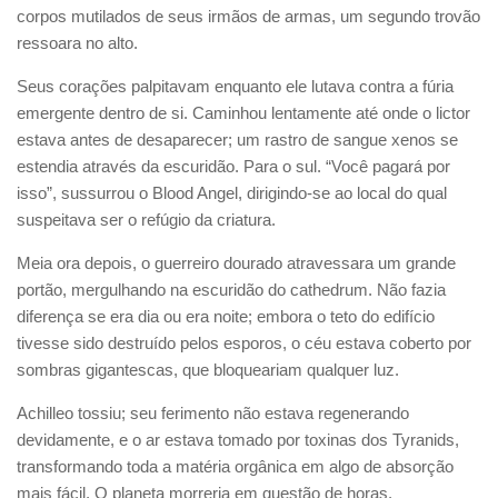
corpos mutilados de seus irmãos de armas, um segundo trovão
ressoara no alto.
Seus corações palpitavam enquanto ele lutava contra a fúria
emergente dentro de si. Caminhou lentamente até onde o lictor
estava antes de desaparecer; um rastro de sangue xenos se
estendia através da escuridão. Para o sul. “Você pagará por
isso”, sussurrou o Blood Angel, dirigindo-se ao local do qual
suspeitava ser o refúgio da criatura.
Meia ora depois, o guerreiro dourado atravessara um grande
portão, mergulhando na escuridão do cathedrum. Não fazia
diferença se era dia ou era noite; embora o teto do edifício
tivesse sido destruído pelos esporos, o céu estava coberto por
sombras gigantescas, que bloqueariam qualquer luz.
Achilleo tossiu; seu ferimento não estava regenerando
devidamente, e o ar estava tomado por toxinas dos Tyranids,
transformando toda a matéria orgânica em algo de absorção
mais fácil. O planeta morreria em questão de horas.