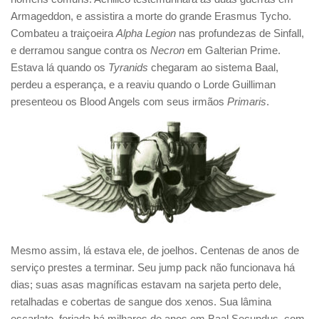
Armageddon, e assistira a morte do grande Erasmus Tycho.
Combateu a traiçoeira
Alpha Legion
nas profundezas de Sinfall,
e derramou sangue contra os
Necron
em Galterian Prime.
Estava lá quando os
Tyranids
chegaram ao sistema Baal,
perdeu a esperança, e a reaviu quando o Lorde Guilliman
presenteou os Blood Angels com seus irmãos
Primaris
.
Mesmo assim, lá estava ele, de joelhos. Centenas de anos de
serviço prestes a terminar. Seu jump pack não funcionava há
dias; suas asas magníficas estavam na sarjeta perto dele,
retalhadas e cobertas de sangue dos xenos. Sua lâmina
escarlate, forjada há milhares de anos em Baal Secundus, com