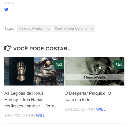
SHARE
Tags:
Psychic Awakening
Warhammer Community
VOCÊ PODE GOSTAR...
2
0
O Despertar Psíquico: O
As Legiões da Horus
fraco e o forte
Heresy – Iron Hands,
resilientes como er… ferro.
19/12/2019
POR
WILL
19/12/2022
POR
WILL