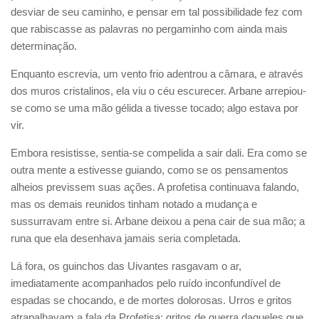
desviar de seu caminho, e pensar em tal possibilidade fez com
que rabiscasse as palavras no pergaminho com ainda mais
determinação.
Enquanto escrevia, um vento frio adentrou a câmara, e através
dos muros cristalinos, ela viu o céu escurecer. Arbane arrepiou-
se como se uma mão gélida a tivesse tocado; algo estava por
vir.
Embora resistisse, sentia-se compelida a sair dali. Era como se
outra mente a estivesse guiando, como se os pensamentos
alheios previssem suas ações. A profetisa continuava falando,
mas os demais reunidos tinham notado a mudança e
sussurravam entre si. Arbane deixou a pena cair de sua mão; a
runa que ela desenhava jamais seria completada.
Lá fora, os guinchos das Uivantes rasgavam o ar,
imediatamente acompanhados pelo ruído inconfundível de
espadas se chocando, e de mortes dolorosas. Urros e gritos
atrapalhavam a fala da Profetisa; gritos de guerra daqueles que