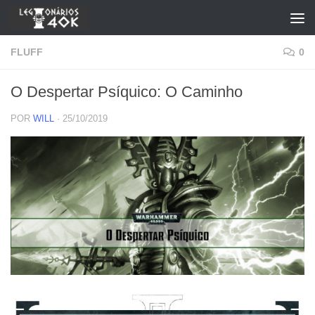
Skip to content
FLUFF
0
O Despertar Psíquico: O Caminho
POR
WILL
·
25/10/2019