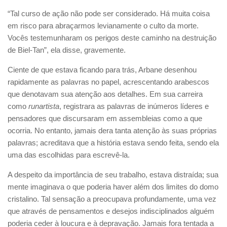
“Tal curso de ação não pode ser considerado. Há muita coisa
em risco para abraçarmos levianamente o culto da morte.
Vocês testemunharam os perigos deste caminho na destruição
de Biel-Tan”, ela disse, gravemente.
Ciente de que estava ficando para trás, Arbane desenhou
rapidamente as palavras no papel, acrescentando arabescos
que denotavam sua atenção aos detalhes. Em sua carreira
como
runartista
, registrara as palavras de inúmeros líderes e
pensadores que discursaram em assembleias como a que
ocorria. No entanto, jamais dera tanta atenção às suas próprias
palavras; acreditava que a história estava sendo feita, sendo ela
uma das escolhidas para escrevê-la.
A despeito da importância de seu trabalho, estava distraída; sua
mente imaginava o que poderia haver além dos limites do domo
cristalino. Tal sensação a preocupava profundamente, uma vez
que através de pensamentos e desejos indisciplinados alguém
poderia ceder à loucura e à depravação. Jamais fora tentada a