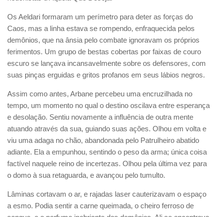
Os Aeldari formaram um perímetro para deter as forças do
Caos, mas a linha estava se rompendo, enfraquecida pelos
demônios, que na ânsia pelo combate ignoravam os próprios
ferimentos. Um grupo de bestas cobertas por faixas de couro
escuro se lançava incansavelmente sobre os defensores, com
suas pinças erguidas e gritos profanos em seus lábios negros.
Assim como antes, Arbane percebeu uma encruzilhada no
tempo, um momento no qual o destino oscilava entre esperança
e desolação. Sentiu novamente a influência de outra mente
atuando através da sua, guiando suas ações. Olhou em volta e
viu uma adaga no chão, abandonada pelo Patrulheiro abatido
adiante. Ela a empunhou, sentindo o peso da arma; única coisa
factível naquele reino de incertezas. Olhou pela última vez para
o domo à sua retaguarda, e avançou pelo tumulto.
Lâminas cortavam o ar, e rajadas laser cauterizavam o espaço
a esmo. Podia sentir a carne queimada, o cheiro ferroso de