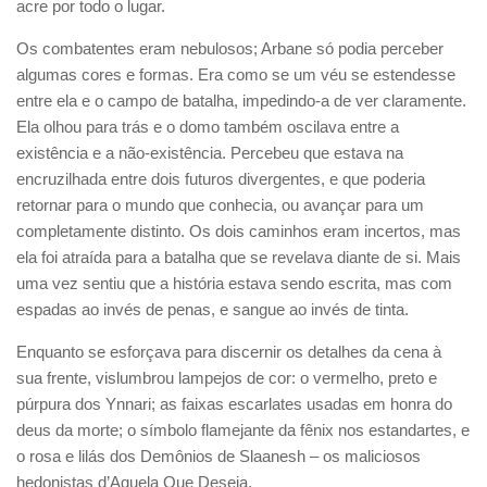
acre por todo o lugar.
Os combatentes eram nebulosos; Arbane só podia perceber
algumas cores e formas. Era como se um véu se estendesse
entre ela e o campo de batalha, impedindo-a de ver claramente.
Ela olhou para trás e o domo também oscilava entre a
existência e a não-existência. Percebeu que estava na
encruzilhada entre dois futuros divergentes, e que poderia
retornar para o mundo que conhecia, ou avançar para um
completamente distinto. Os dois caminhos eram incertos, mas
ela foi atraída para a batalha que se revelava diante de si. Mais
uma vez sentiu que a história estava sendo escrita, mas com
espadas ao invés de penas, e sangue ao invés de tinta.
Enquanto se esforçava para discernir os detalhes da cena à
sua frente, vislumbrou lampejos de cor: o vermelho, preto e
púrpura dos Ynnari; as faixas escarlates usadas em honra do
deus da morte; o símbolo flamejante da fênix nos estandartes, e
o rosa e lilás dos Demônios de Slaanesh – os maliciosos
hedonistas d’Aquela Que Deseja.