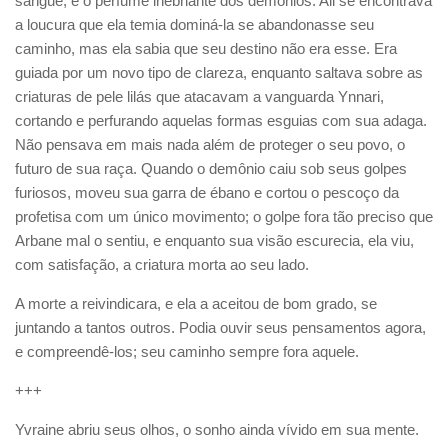
sangue, e o perfume inebriante dos demônios. Ali se encontrava
a loucura que ela temia dominá-la se abandonasse seu
caminho, mas ela sabia que seu destino não era esse. Era
guiada por um novo tipo de clareza, enquanto saltava sobre as
criaturas de pele lilás que atacavam a vanguarda Ynnari,
cortando e perfurando aquelas formas esguias com sua adaga.
Não pensava em mais nada além de proteger o seu povo, o
futuro de sua raça. Quando o demônio caiu sob seus golpes
furiosos, moveu sua garra de ébano e cortou o pescoço da
profetisa com um único movimento; o golpe fora tão preciso que
Arbane mal o sentiu, e enquanto sua visão escurecia, ela viu,
com satisfação, a criatura morta ao seu lado.
A morte a reivindicara, e ela a aceitou de bom grado, se
juntando a tantos outros. Podia ouvir seus pensamentos agora,
e compreendê-los; seu caminho sempre fora aquele.
+++
Yvraine abriu seus olhos, o sonho ainda vívido em sua mente.