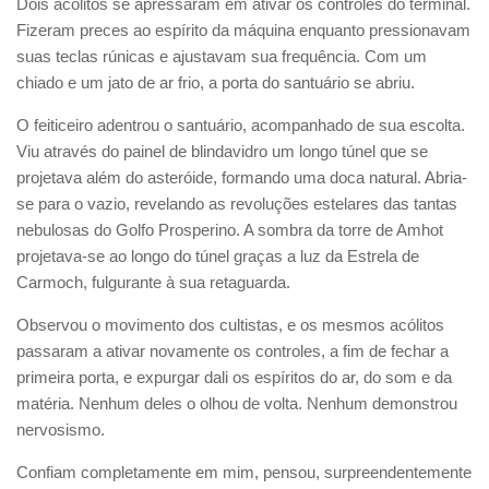
Dois acólitos se apressaram em ativar os controles do terminal.
Fizeram preces ao espírito da máquina enquanto pressionavam
suas teclas rúnicas e ajustavam sua frequência. Com um
chiado e um jato de ar frio, a porta do santuário se abriu.
O feiticeiro adentrou o santuário, acompanhado de sua escolta.
Viu através do painel de blindavidro um longo túnel que se
projetava além do asteróide, formando uma doca natural. Abria-
se para o vazio, revelando as revoluções estelares das tantas
nebulosas do Golfo Prosperino. A sombra da torre de Amhot
projetava-se ao longo do túnel graças a luz da Estrela de
Carmoch, fulgurante à sua retaguarda.
Observou o movimento dos cultistas, e os mesmos acólitos
passaram a ativar novamente os controles, a fim de fechar a
primeira porta, e expurgar dali os espíritos do ar, do som e da
matéria. Nenhum deles o olhou de volta. Nenhum demonstrou
nervosismo.
Confiam completamente em mim, pensou, surpreendentemente