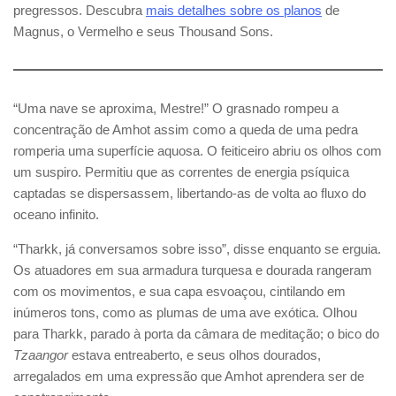
pregressos. Descubra
mais detalhes sobre os planos
de
Magnus, o Vermelho e seus Thousand Sons.
“Uma nave se aproxima, Mestre!” O grasnado rompeu a
concentração de Amhot assim como a queda de uma pedra
romperia uma superfície aquosa. O feiticeiro abriu os olhos com
um suspiro. Permitiu que as correntes de energia psíquica
captadas se dispersassem, libertando-as de volta ao fluxo do
oceano infinito.
“Tharkk, já conversamos sobre isso”, disse enquanto se erguia.
Os atuadores em sua armadura turquesa e dourada rangeram
com os movimentos, e sua capa esvoaçou, cintilando em
inúmeros tons, como as plumas de uma ave exótica. Olhou
para Tharkk, parado à porta da câmara de meditação; o bico do
Tzaangor
estava entreaberto, e seus olhos dourados,
arregalados em uma expressão que Amhot aprendera ser de