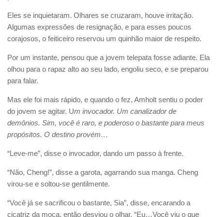
Eles se inquietaram. Olhares se cruzaram, houve irritação.
Algumas expressões de resignação, e para esses poucos
corajosos, o feiticeiro reservou um quinhão maior de respeito.
Por um instante, pensou que a jovem telepata fosse adiante. Ela
olhou para o rapaz alto ao seu lado, engoliu seco, e se preparou
para falar.
Mas ele foi mais rápido, e quando o fez, Amholt sentiu o poder
do jovem se agitar. U
m invocador. Um canalizador de
demônios. Sim, você é raro, e poderoso o bastante para meus
propósitos. O destino provém…
“Leve-me”, disse o invocador, dando um passo à frente.
“Não, Cheng!”, disse a garota, agarrando sua manga. Cheng
virou-se e soltou-se gentilmente.
“Você já se sacrificou o bastante, Sia”, disse, encarando a
cicatriz da moça, então desviou o olhar. “Eu…Você viu o que