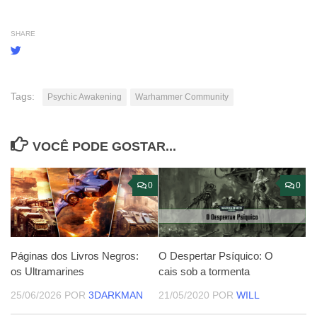
SHARE
Tags:
Psychic Awakening
Warhammer Community
VOCÊ PODE GOSTAR...
0
0
O Despertar Psíquico: O
Páginas dos Livros Negros:
cais sob a tormenta
os Ultramarines
21/05/2020
POR
WILL
25/06/2026
POR
3DARKMAN