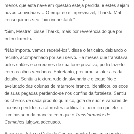
menos que esta nave em questão esteja perdida, e estes sejam
novos convidados… O empíreo é imprevisível, Tharkk. Mal
conseguimos seu fluxo inconstante”.
“Sim, Mestre”, disse Tharkk, mais por reverência do que por
entendimento.
“Não importa, vamos recebê-los”. disse o feiticeiro, deixando o
recinto, acompanhado por seu servo. Há meses que transitava
pelos salões e corredores de sua torre privativa, podia fazê-lo
com os olhos vendados. Entretanto, procurou se ater a cada
detalhe. Sentiu a textura rude da alvenaria e o toque frio e
aveludado das colunas de mármore branco. Identificou os ecos
de suas pegadas perdendo-se nos confins da fortaleza. Sentiu
os cheiros de cada produto químico, gota de suor e vapores de
incenso perdidos na atmosfera artificial; e permitiu que eles o
iluminassem da maneira com que o
Transformador de
Caminhos
julgava adequado.
Assim era feito no Culto do Conhecimento: haviam segredos