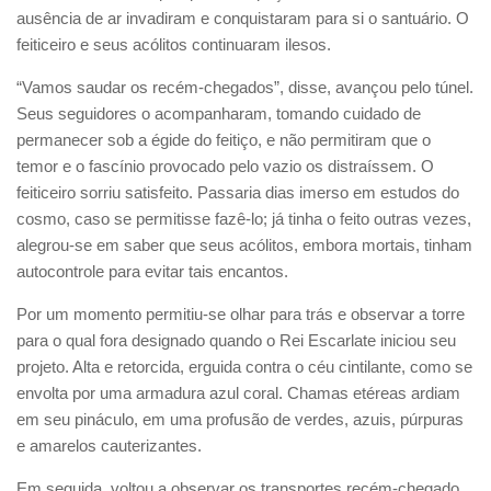
ausência de ar invadiram e conquistaram para si o santuário. O
feiticeiro e seus acólitos continuaram ilesos.
“Vamos saudar os recém-chegados”, disse, avançou pelo túnel.
Seus seguidores o acompanharam, tomando cuidado de
permanecer sob a égide do feitiço, e não permitiram que o
temor e o fascínio provocado pelo vazio os distraíssem. O
feiticeiro sorriu satisfeito. Passaria dias imerso em estudos do
cosmo, caso se permitisse fazê-lo; já tinha o feito outras vezes,
alegrou-se em saber que seus acólitos, embora mortais, tinham
autocontrole para evitar tais encantos.
Por um momento permitiu-se olhar para trás e observar a torre
para o qual fora designado quando o Rei Escarlate iniciou seu
projeto. Alta e retorcida, erguida contra o céu cintilante, como se
envolta por uma armadura azul coral. Chamas etéreas ardiam
em seu pináculo, em uma profusão de verdes, azuis, púrpuras
e amarelos cauterizantes.
Em seguida, voltou a observar os transportes recém-chegado