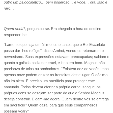
outro um psicocinético… bem poderoso… e você… ora, isso é
raro…
Quem seria?
, perguntou-se. Era chegada a hora do destino
responder-lhe.
“Lamento que haja um último teste, antes que o Rei Escarlate
possa dar-lhes refúgio”, disse Amhot, vendo-os retomarem o
nervosismo. Suas expressões estavam preocupadas; sabiam o
quanto a galáxia podia ser cruel, e isso era bom. Magnus não
precisava de tolos ou sonhadores. “Existem dez de vocês, mas
apenas nove podem cruzar as fronteiras deste lugar. O décimo
não irá além. É preciso um sacrifício para proteger este
santuário. Todos devem ofertar a própria carne, sangue, os
próprios dons se desejam ser parte do que o Senhor Magnus
deseja construir. Digam-me agora. Quem dentre vós se entrega
em sacrifício? Quem cairá, para que seus companheiros
possam voar?”