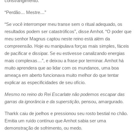
constrangimento.
“Perdão… Mestre…”
“Se você interromper meu transe sem o ritual adequado, os
resultados podem ser catastróficos”, disse Amhot. “O poder que
meu senhor Magnus captou neste reino está além da
compreensão. Hoje eu manipulava forças mais simples, fáceis
de pacificar e dissipar. Se eu estivesse canalizando energias
mais complexas…”, e deixou a frase por terminar. Amhot há
muito aprendera que ao lidar com os mundanos, uma boa
ameaça em aberto funcionava muito melhor do que tentar
explicar as especificidades de seu ofício.
Mesmo no reino do Rei Escarlate não podemos escapar das
garras da ignorância e da superstição
, pensou, amargurado.
Tharkk caiu de joelhos e pressionou seu rosto bestial no chão.
Emitia um ruído contínuo que Amhot sabia ser uma
demonstração de sofrimento, ou medo.