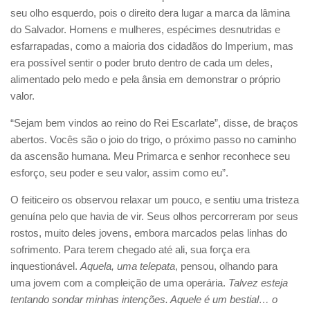
seu olho esquerdo, pois o direito dera lugar a marca da lâmina
do Salvador. Homens e mulheres, espécimes desnutridas e
esfarrapadas, como a maioria dos cidadãos do Imperium, mas
era possível sentir o poder bruto dentro de cada um deles,
alimentado pelo medo e pela ânsia em demonstrar o próprio
valor.
“Sejam bem vindos ao reino do Rei Escarlate”, disse, de braços
abertos. Vocês são o joio do trigo, o próximo passo no caminho
da ascensão humana. Meu Primarca e senhor reconhece seu
esforço, seu poder e seu valor, assim como eu”.
O feiticeiro os observou relaxar um pouco, e sentiu uma tristeza
genuína pelo que havia de vir. Seus olhos percorreram por seus
rostos, muito deles jovens, embora marcados pelas linhas do
sofrimento. Para terem chegado até ali, sua força era
inquestionável.
Aquela, uma telepata
, pensou, olhando para
uma jovem com a compleição de uma operária.
Talvez esteja
tentando sondar minhas intenções. Aquele é um bestial… o