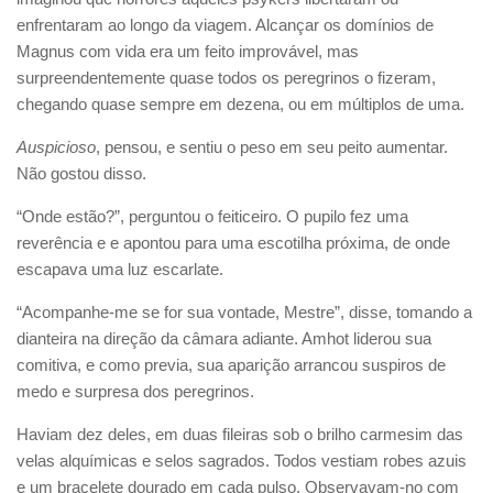
enfrentaram ao longo da viagem. Alcançar os domínios de
Magnus com vida era um feito improvável, mas
surpreendentemente quase todos os peregrinos o fizeram,
chegando quase sempre em dezena, ou em múltiplos de uma.
Auspicioso
, pensou, e sentiu o peso em seu peito aumentar.
Não gostou disso.
“Onde estão?”, perguntou o feiticeiro. O pupilo fez uma
reverência e e apontou para uma escotilha próxima, de onde
escapava uma luz escarlate.
“Acompanhe-me se for sua vontade, Mestre”, disse, tomando a
dianteira na direção da câmara adiante. Amhot liderou sua
comitiva, e como previa, sua aparição arrancou suspiros de
medo e surpresa dos peregrinos.
Haviam dez deles, em duas fileiras sob o brilho carmesim das
velas alquímicas e selos sagrados. Todos vestiam robes azuis
e um bracelete dourado em cada pulso. Observavam-no com