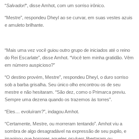
“
Salvador!
“, disse Amhot, com um sorriso irônico.
“Mestre”, respondeu Dheyl ao se curvar, em suas vestes azuis
e amuleto brilhante.
“Mais uma vez você guiou outro grupo de iniciados até o reino
do Rei Escarlate”, disse Amhot. “Você tem minha gratidão. Vêm
em número auspicioso?”
“O destino provém, Mestre”, respondeu Dheyl, o duro sorriso
sob a barba grisalha. Seu único olho encontrou os de seu
mestre e não hesitaram. “São dez, como o Primarca previu.
Sempre uma dezena quando os trazemos às torres”.
“Eles… evoluíram?”, indagou Amhot.
“Certamente, Mestre, ou morreram tentando”. Amhot viu a
sombra de algo desagradável na expressão de seu pupilo, e
imaginou que horrores aqueles psykers libertaram ou