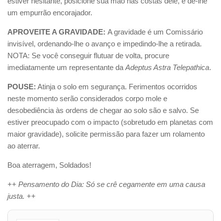
estiver hesitante, posicione sua mão nas costas dele, e dê-lhe
um empurrão encorajador.
APROVEITE A GRAVIDADE:
A gravidade é um Comissário
invisível, ordenando-lhe o avanço e impedindo-lhe a retirada.
NOTA: Se você conseguir flutuar de volta, procure
imediatamente um representante da
Adeptus Astra Telepathica
.
POUSE:
Atinja o solo em segurança. Ferimentos ocorridos
neste momento serão considerados corpo mole e
desobediência às ordens de chegar ao solo são e salvo. Se
estiver preocupado com o impacto (sobretudo em planetas com
maior gravidade), solicite permissão para fazer um rolamento
ao aterrar.
Boa aterragem, Soldados!
++ Pensamento do Dia: Só se crê cegamente em uma causa
justa. ++