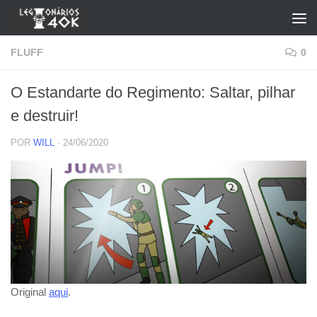
Skip to content
FLUFF
0
O Estandarte do Regimento: Saltar, pilhar
e destruir!
POR
WILL
·
24/06/2020
Original
aqui
.