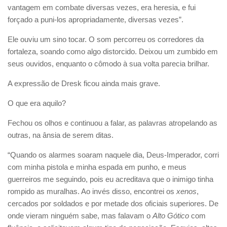
vantagem em combate diversas vezes, era heresia, e fui
forçado a puni-los apropriadamente, diversas vezes”.
Ele ouviu um sino tocar. O som percorreu os corredores da
fortaleza, soando como algo distorcido. Deixou um zumbido em
seus ouvidos, enquanto o cômodo à sua volta parecia brilhar.
A expressão de Dresk ficou ainda mais grave.
O que era aquilo?
Fechou os olhos e continuou a falar, as palavras atropelando as
outras, na ânsia de serem ditas.
“Quando os alarmes soaram naquele dia, Deus-Imperador, corri
com minha pistola e minha espada em punho, e meus
guerreiros me seguindo, pois eu acreditava que o inimigo tinha
rompido as muralhas. Ao invés disso, encontrei os
xenos
,
cercados por soldados e por metade dos oficiais superiores. De
onde vieram ninguém sabe, mas falavam o
Alto Gótico
com