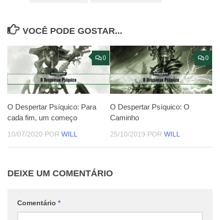
VOCÊ PODE GOSTAR...
0
0
O Despertar Psíquico: Para
O Despertar Psíquico: O
cada fim, um começo
Caminho
10/07/2020
POR
WILL
25/10/2019
POR
WILL
DEIXE UM COMENTÁRIO
Comentário
*