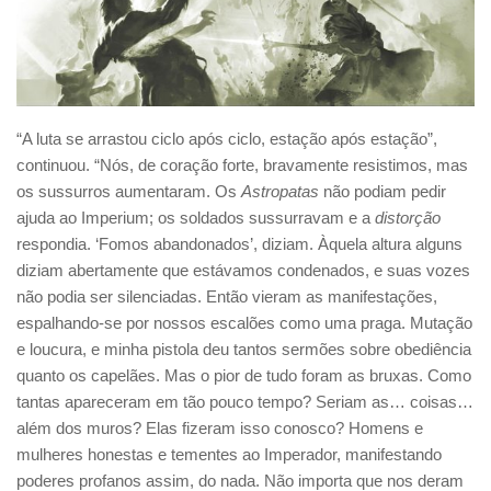
“A luta se arrastou ciclo após ciclo, estação após estação”,
continuou. “Nós, de coração forte, bravamente resistimos, mas
os sussurros aumentaram. Os
Astropatas
não podiam pedir
ajuda ao Imperium; os soldados sussurravam e a
distorção
respondia. ‘Fomos abandonados’, diziam. Àquela altura alguns
diziam abertamente que estávamos condenados, e suas vozes
não podia ser silenciadas. Então vieram as manifestações,
espalhando-se por nossos escalões como uma praga. Mutação
e loucura, e minha pistola deu tantos sermões sobre obediência
quanto os capelães. Mas o pior de tudo foram as bruxas. Como
tantas apareceram em tão pouco tempo? Seriam as… coisas…
além dos muros? Elas fizeram isso conosco? Homens e
mulheres honestas e tementes ao Imperador, manifestando
poderes profanos assim, do nada. Não importa que nos deram