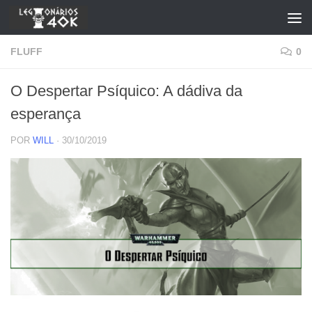
Skip to content
FLUFF
0
O Despertar Psíquico: A dádiva da
esperança
POR
WILL
·
30/10/2019