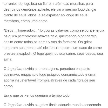
torrentes de fogo branco fluírem além das muralhas para
destruir os demônios adiante; ele viu o mesmo fogo dançar
diante de seus lábios, e se espalhar ao longo de seus
membros, como uma coroa.
“Deus… Imperador…” forçou as palavras como se pura energia
psíquica percorresse através dele, queimando-o por dentro,
assim como todos os seres vivos da fortaleza. Os gritos
tomaram sua mente, até ele sentir-se como um saco de carne
prestes a explodir. O fogo queimou sua carne, seus ossos, sua
alma.
O
Imperium
ouviria as mensagens, percebeu enquanto
queimava, enquanto o fogo psíquico consumia tudo e uma
agonia insustentável irrompia através de cada fibra de seu
corpo.
Era o que os xenos queriam o tempo todo.
O
Imperium
ouviria os gritos finais daquele mundo condenado.