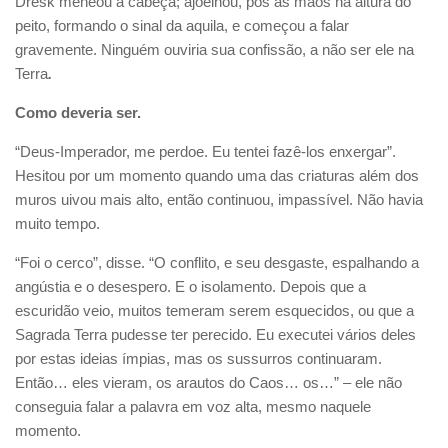
Dresk meneou a cabeça; ajoelhou, pôs as mãos na altura do
peito, formando o sinal da aquila, e começou a falar
gravemente. Ninguém ouviria sua confissão, a não ser ele na
Terra
.
Como deveria ser.
“Deus-Imperador, me perdoe. Eu tentei fazê-los enxergar”.
Hesitou por um momento quando uma das criaturas além dos
muros uivou mais alto, então continuou, impassível. Não havia
muito tempo.
“Foi o cerco”, disse. “O conflito, e seu desgaste, espalhando a
angústia e o desespero. E o isolamento. Depois que a
escuridão veio, muitos temeram serem esquecidos, ou que a
Sagrada Terra pudesse ter perecido. Eu executei vários deles
por estas ideias ímpias, mas os sussurros continuaram.
Então… eles vieram, os arautos do Caos… os…” – ele não
conseguia falar a palavra em voz alta, mesmo naquele
momento.