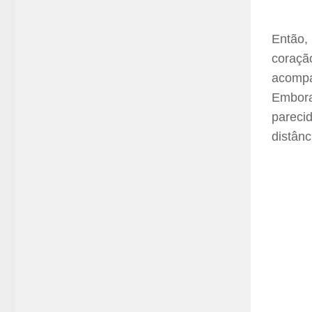
Então,
coraçã
acomp
Embora
pareci
distânc