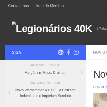
Contate-nos
Area do Membro
Skip to content
Club
SIGA:
NOVID
PRÓXIMO HISTÓRIA
No
Facção em Foco: Drukhari
HISTÓRIA ANTERIOR
POR
3D
Novo Warhammer 40.000 – A Cruzada
Indomitus e o Imperium Sombrio