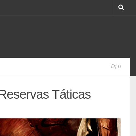
0
eservas Táticas