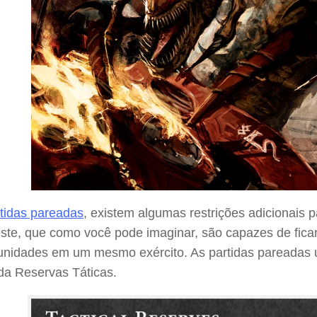
tidas pareadas
, existem algumas restrições adicionais
ste, que como você pode imaginar, são capazes de fica
 unidades em um mesmo exército. As partidas pareadas
a Reservas Táticas.