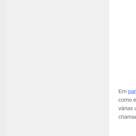
Em
par
como e
várias
chamad