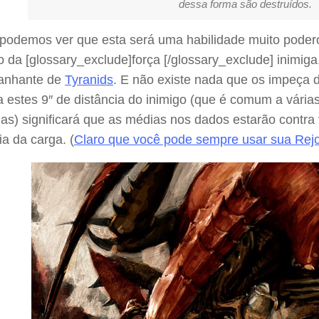
dessa forma são destruídos.
 podemos ver que esta será uma habilidade muito poder
o da [glossary_exclude]força [/glossary_exclude] inim
anhante de
Tyranids
. E não existe nada que os impeça d
 estes 9″ de distância do inimigo (que é comum a vária
das) significará que as médias nos dados estarão contra
ia da carga. (
Claro que você pode sempre usar sua Re