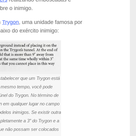
re o inimigo.
m
Trygon
, uma unidade famosa por
xo do exército inimigo:
stabelecer que um Trygon está
Ao mesmo tempo, você pode
únel do Trygon. No término de
n em qualquer lugar no campo
elos inimigos. Se existir outra
pletamente a 3″ do Trygon e a
que não possam ser colocados