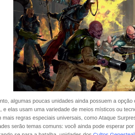
anto, algumas poucas unidades ainda possuem a opção de
a, e elas usam uma variedade de meios místicos ou tecn
m mais regras especiais universais, como Ataque Surpr
dades serão temas comuns: você ainda pode esperar po
rtando-se para a batalha, unidades dos
Cultos Genesteal