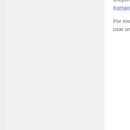
Koman
Por ex
usar u