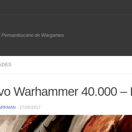
e Pernambucano de Wargames
ADES
vo Warhammer 40.000 – R
ARKMAN
·
17/05/2017