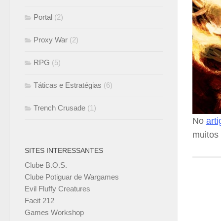
Portal
(2)
Proxy War
(2)
RPG
(5)
Táticas e Estratégias
(6)
Trench Crusade
(1)
No
arti
muitos
SITES INTERESSANTES
Clube B.O.S.
Clube Potiguar de Wargames
Evil Fluffy Creatures
Faeit 212
Games Workshop