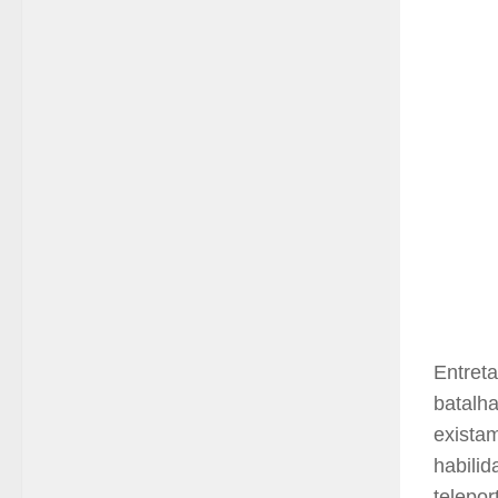
Entret
batalh
exista
habili
telepo