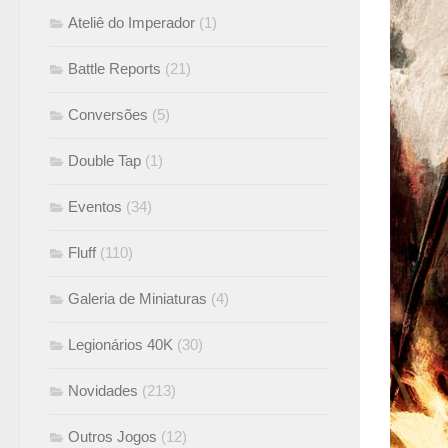
Ateliê do Imperador
(1)
Battle Reports
(21)
Conversões
(5)
Double Tap
(1)
Eventos
(34)
Fluff
(110)
Galeria de Miniaturas
(4)
Legionários 40K
(30)
Novidades
(213)
Outros Jogos
(12)