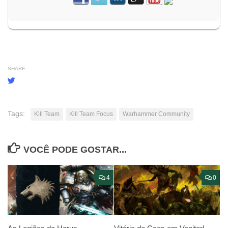
SHARE
Tags:
Kill Team
Kill Team Focus
Warhammer Community
VOCÊ PODE GOSTAR...
4
0