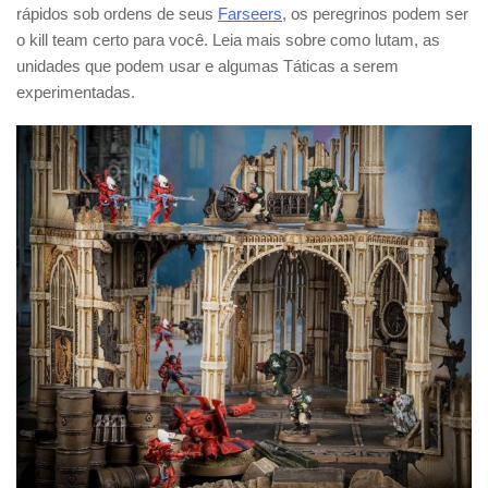
rápidos sob ordens de seus
Farseers
, os peregrinos podem ser
o kill team certo para você. Leia mais sobre como lutam, as
unidades que podem usar e algumas Táticas a serem
experimentadas.