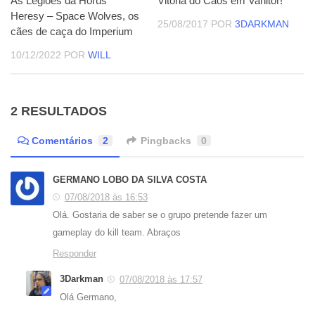
As Legiões da Horus
Vitória do Caos em Vanitor!
Heresy – Space Wolves, os
25/08/2017
POR
3DARKMAN
cães de caça do Imperium
10/12/2022
POR
WILL
2 RESULTADOS
Comentários
2
Pingbacks
0
GERMANO LOBO DA SILVA COSTA
07/08/2018 às 16:53
Olá. Gostaria de saber se o grupo pretende fazer um
gameplay do kill team. Abraços
Responder
3Darkman
07/08/2018 às 17:57
Olá Germano,