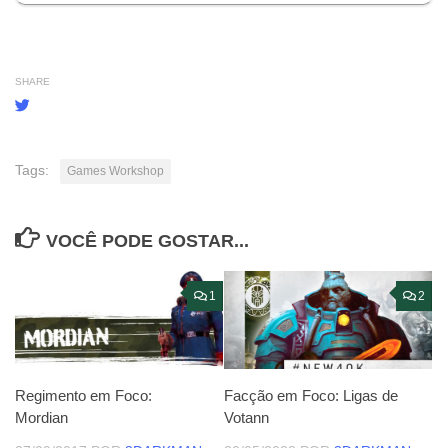
SHARE
Tags:
Games Workshop
VOCÊ PODE GOSTAR...
1
2
Regimento em Foco:
Facção em Foco: Ligas de
Mordian
Votann