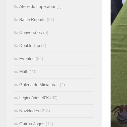
Ateliê do Imperador
(1)
Battle Reports
(21)
Conversões
(5)
Double Tap
(1)
Eventos
(34)
Fluff
(110)
Galeria de Miniaturas
(4)
Legionários 40K
(30)
Novidades
(213)
Outros Jogos
(12)