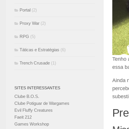
Portal
(2)
Proxy War
(2)
RPG
(5)
Táticas e Estratégias
(6)
Tenho 
Trench Crusade
(1)
essa ba
Ainda 
SITES INTERESSANTES
perceb
subest
Clube B.O.S.
Clube Potiguar de Wargames
Pre
Evil Fluffy Creatures
Faeit 212
Games Workshop