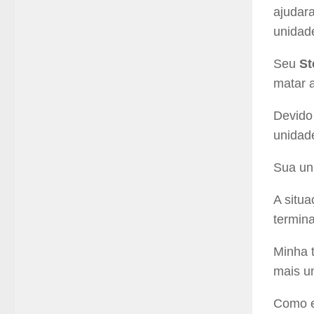
ajudar
unidad
Seu
St
matar 
Devido
unidad
Sua un
A situ
termina
Minha t
mais u
Como e