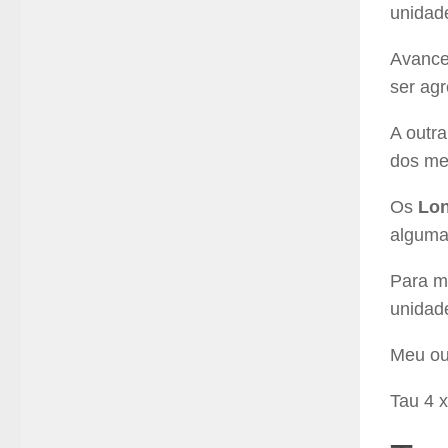
unidad
Avance
ser agr
A outr
dos me
Os
Lo
algumas
Para mi
unidad
Meu ou
Tau 4 