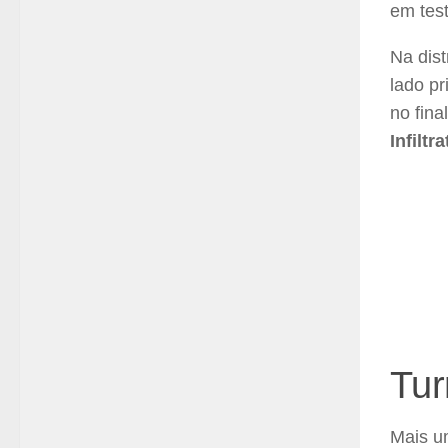
em test
Na dis
lado p
no fina
Infiltra
Tur
Mais um