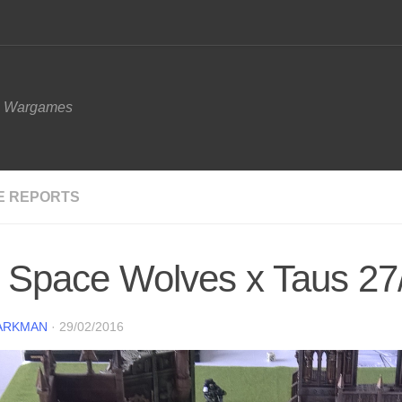
e Wargames
E REPORTS
 Space Wolves x Taus 27
ARKMAN
·
29/02/2016