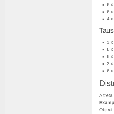
6 x
6 x
4 x
Taus
1 
6 x
6 x
3 x
6 x
Dist
A treta
Examp
Objecti