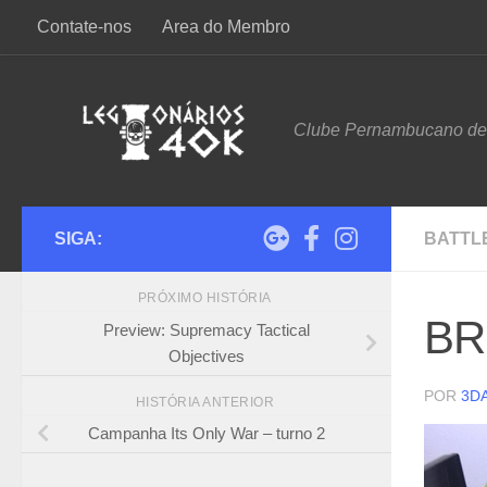
Contate-nos
Area do Membro
Skip to content
Clube Pernambucano d
SIGA:
BATTL
PRÓXIMO HISTÓRIA
BR
Preview: Supremacy Tactical
Objectives
POR
3D
HISTÓRIA ANTERIOR
Campanha Its Only War – turno 2