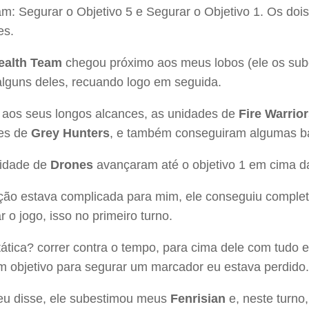
am: Segurar o Objetivo 5 e Segurar o Objetivo 1. Os do
es.
ealth Team
chegou próximo aos meus lobos (ele os sub
alguns deles, recuando logo em seguida.
 aos seus longos alcances, as unidades de
Fire Warrio
es de
Grey Hunters
, e também conseguiram algumas b
idade de
Drones
avançaram até o objetivo 1 em cima da
ação estava complicada para mim, ele conseguiu complet
r o jogo, isso no primeiro turno.
ática? correr contra o tempo, para cima dele com tudo e 
m objetivo para segurar um marcador eu estava perdido.
u disse, ele subestimou meus
Fenrisian
e, neste turno