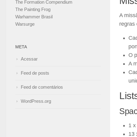
Mis
The Formation Compendium
The Painting Frog
A miss
Warhammer Brasil
regras 
Warsurge
Cad
pon
META
O p
Acessar
A m
Cad
Feed de posts
uni
Feed de comentários
List
WordPress.org
Spac
1 x
13 