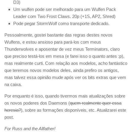
D3)
Um wulfen pode ser melhorado para um Wulfen Pack
Leader com Two Frost Claws. 20p (+1S, AP2, Shred)
Pode pegar StormWolf como transporte dedicado.
Pessoalmente, gostei bastante das regras destes novos
Wulfens, e estou ansioso para pará-los com meus
Thunderwolves e aposentar de vez meus Terminators, claro
que preciso testá-los em mesa (e farei isso o quanto antes :p),
mas realmente curti. Com relação aos modelos, acho fantástico
que teremos novos modelos deles, ainda prefiro os antigos,
mas talvez essa opinião mude após ver os bits extras que vem
na caixa.
Por enquanto é isso, quando tivermos mais atualizações sobre
os novos poderes dos Daemons (
quem realmente quer essa
heresia?
), sobre as formações disponíveis, etc. Atualizarei este
post.
For Russ and the Allfather!