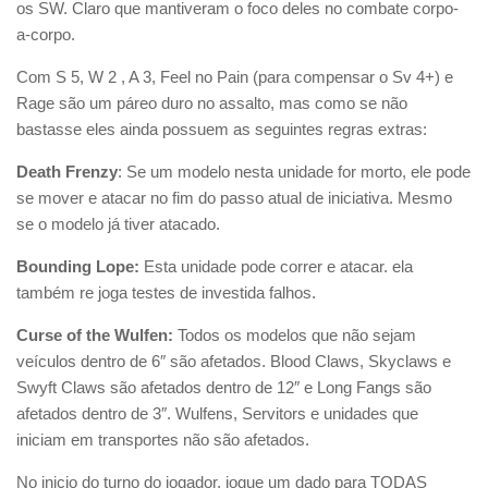
os SW. Claro que mantiveram o foco deles no combate corpo-
a-corpo.
Com S 5, W 2 , A 3, Feel no Pain (para compensar o Sv 4+) e
Rage são um páreo duro no assalto, mas como se não
bastasse eles ainda possuem as seguintes regras extras:
Death Frenzy
: Se um modelo nesta unidade for morto, ele pode
se mover e atacar no fim do passo atual de iniciativa. Mesmo
se o modelo já tiver atacado.
Bounding Lope:
Esta unidade pode correr e atacar. ela
também re joga testes de investida falhos.
Curse of the Wulfen:
Todos os modelos que não sejam
veículos dentro de 6″ são afetados. Blood Claws, Skyclaws e
Swyft Claws são afetados dentro de 12″ e Long Fangs são
afetados dentro de 3″. Wulfens, Servitors e unidades que
iniciam em transportes não são afetados.
No inicio do turno do jogador, jogue um dado para TODAS