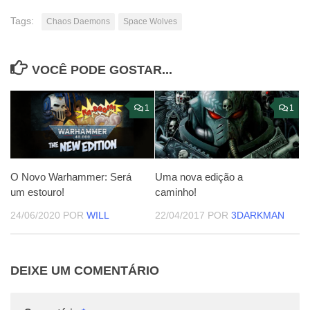
Tags:
Chaos Daemons
Space Wolves
VOCÊ PODE GOSTAR...
1
1
O Novo Warhammer: Será
Uma nova edição a
um estouro!
caminho!
24/06/2020
POR
WILL
22/04/2017
POR
3DARKMAN
DEIXE UM COMENTÁRIO