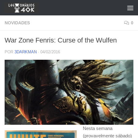
Skip to content
NOVIDADES
0
War Zone Fenris: Curse of the Wulfen
POR
3DARKMAN
·
04/02/2016
Nesta semana
(provavelmente sábado)