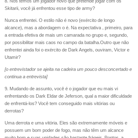
8. Nós temos um jogador novo que pretende jogar com os
Skitarii, você já enfrentou esse tipo de army?
Nunca enfrentei. O estilo não é novo (exército de longo
alcance), mas a abordagem o é. Na expectativa , primeiro, para
a entrada efetiva de mais um camarada no grupo e, segundo,
por possibilitar mais caos no campo da batalha.Outro que não
enfrentei ainda foi o exército de Dark Angels, ouviram, Victor e
Utamir?
[o entrevistador se ajeita na cadeira um pouco desconcertado e
continua a entrevista]
9. Mudando de assunto, você é o jogador que eu mais vi
enfrentando os Dark Eldar de Jeferson, qual a maior dificuldade
de enfrentá-los? Você tem conseguido mais vitórias ou
derrotas?
Uma derrota e uma vitória. Eles são extremamente móveis e
possuem um bom poder de fogo, mas não têm um alcance
muito bom e suas unidades são bastante frágeis. Pontos a