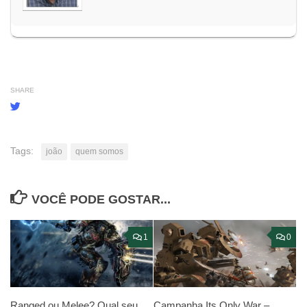
SHARE
Tags:
joão
quem somos
VOCÊ PODE GOSTAR...
1
0
Ranged ou Melee? Qual seu
Campanha Its Only War –