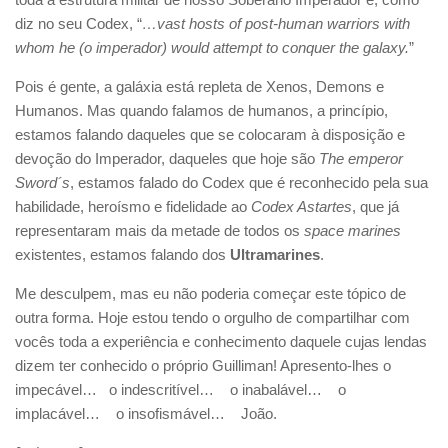
diz no seu Codex, “
…vast hosts of post-human warriors with
whom he (o imperador) would attempt to conquer the galaxy.
”
Pois é gente, a galáxia está repleta de Xenos, Demons e
Humanos. Mas quando falamos de humanos, a princípio,
estamos falando daqueles que se colocaram à disposição e
devoção do Imperador, daqueles que hoje são
The emperor
Sword´s
, estamos falado do Codex que é reconhecido pela sua
habilidade, heroísmo e fidelidade ao
Codex Astartes
, que já
representaram mais da metade de todos os
space marines
existentes, estamos falando dos
Ultramarines
.
Me desculpem, mas eu não poderia começar este tópico de
outra forma. Hoje estou tendo o orgulho de compartilhar com
vocês toda a experiência e conhecimento daquele cujas lendas
dizem ter conhecido o próprio Guilliman! Apresento-lhes o
impecável… o indescritível… o inabalável… o
implacável… o insofismável… João.