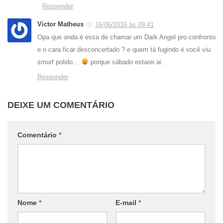
Responder
Victor Matheus
16/06/2016 às 09:41
Opa que onda é essa de chamar um Dark Angel pro confronto
e o cara ficar desconcertado ? e quem tá fugindo é você viu
smurf polido…
porque sábado estarei ai .
Responder
DEIXE UM COMENTÁRIO
Comentário
*
Nome
*
E-mail
*