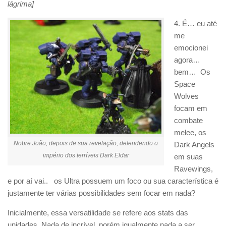
lágrima]
4. É… eu até
me
emocionei
agora…
bem… Os
Space
Wolves
focam em
combate
melee, os
Nobre João, depois de sua revelação, defendendo o
Dark Angels
império dos terríveis Dark Eldar
em suas
Ravewings,
e por aí vai.. os Ultra possuem um foco ou sua característica é
justamente ter várias possibilidades sem focar em nada?
Inicialmente, essa versatilidade se refere aos stats das
unidades. Nada de incrível, porém igualmente nada a ser