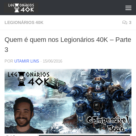
Skip to content
LEGIONÁRIOS 40K
3
Quem é quem nos Legionários 40K – Parte
3
POR
UTAMIR LINS
·
15/06/2016