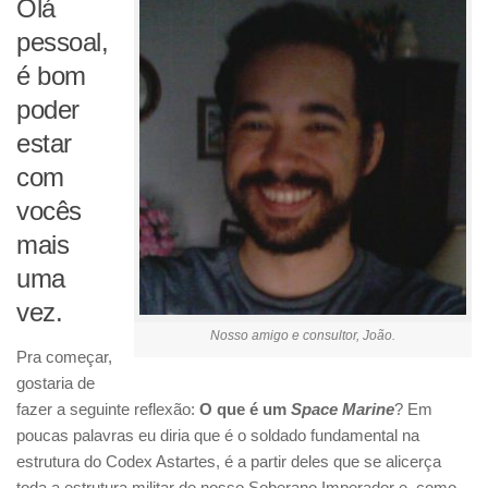
Olá
pessoal,
é bom
poder
estar
com
vocês
mais
uma
vez.
Nosso amigo e consultor, João.
Pra começar,
gostaria de
fazer a seguinte reflexão:
O que é um
Space Marine
? Em
poucas palavras eu diria que é o soldado fundamental na
estrutura do Codex Astartes, é a partir deles que se alicerça
toda a estrutura militar de nosso Soberano Imperador e, como