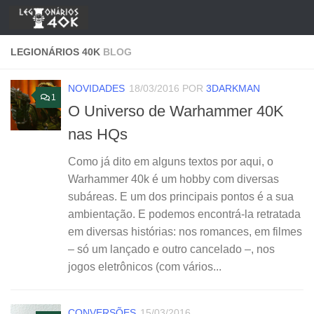
Skip to content
LEGIONÁRIOS 40K
BLOG
NOVIDADES
18/03/2016
POR
3DARKMAN
1
O Universo de Warhammer 40K
nas HQs
Como já dito em alguns textos por aqui, o
Warhammer 40k é um hobby com diversas
subáreas. E um dos principais pontos é a sua
ambientação. E podemos encontrá-la retratada
em diversas histórias: nos romances, em filmes
– só um lançado e outro cancelado –, nos
jogos eletrônicos (com vários...
CONVERSÕES
15/03/2016