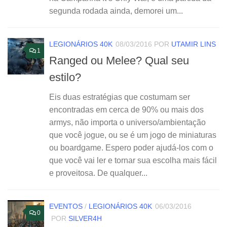
segunda rodada ainda, demorei um...
LEGIONÁRIOS 40K
08/03/2016
POR
UTAMIR LINS
1
Ranged ou Melee? Qual seu
estilo?
Eis duas estratégias que costumam ser
encontradas em cerca de 90% ou mais dos
armys, não importa o universo/ambientação
que você jogue, ou se é um jogo de miniaturas
ou boardgame. Espero poder ajudá-los com o
que você vai ler e tornar sua escolha mais fácil
e proveitosa. De qualquer...
EVENTOS
/
LEGIONÁRIOS 40K
06/03/2016
0
POR
SILVER4H