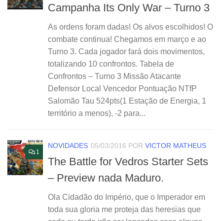
Campanha Its Only War – Turno 3
As ordens foram dadas! Os alvos escolhidos! O
combate continua! Chegamos em março e ao
Turno 3. Cada jogador fará dois movimentos,
totalizando 10 confrontos. Tabela de
Confrontos – Turno 3 Missão Atacante
Defensor Local Vencedor Pontuação NTfP
Salomão Tau 524pts(1 Estação de Energia, 1
território a menos), -2 para...
NOVIDADES
05/03/2016
POR
VICTOR MATHEUS
1
The Battle for Vedros Starter Sets
– Preview nada Maduro.
Ola Cidadão do Império, que o Imperador em
toda sua gloria me proteja das heresias que