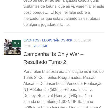
cedo ou tarde irão ser lançadas caso alguns
visitantes de fóruns que eu vi, vierem a ler este
post, porque… …Hoje irei falar sobre a
mercadorias que esta abalando as estruturas
de alguns jogadores, tanto...
EVENTOS
/
LEGIONÁRIOS 40K
03/03/2016
2
POR
SILVER4H
Campanha Its Only War –
Resultado Turno 2
Para relembrar, esta era a situação no início do
Turno 2: Confrontos Programados: Missão
Atacante Defensor Local Vencedor Pontuação
NTfP Salomão (508pts, +2 para Iniciativa,
Deploy, Reserva) Hennye (540pts, -4 na
tomada de território) 1,3D NTfP Salomão
(508pts, +1 para Iniciativa, Deploy e Reserva)