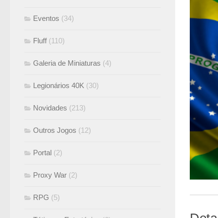
Eventos
(34)
Fluff
(110)
Galeria de Miniaturas
(4)
Legionários 40K
(30)
Novidades
(213)
Outros Jogos
(12)
Portal
(2)
Proxy War
(2)
RPG
(5)