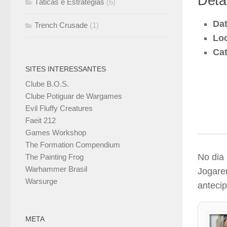
Deta
Táticas e Estratégias
(6)
Dat
Trench Crusade
(1)
Loc
Cat
SITES INTERESSANTES
Clube B.O.S.
Clube Potiguar de Wargames
Evil Fluffy Creatures
Faeit 212
Games Workshop
The Formation Compendium
No dia 
The Painting Frog
Warhammer Brasil
Jogarem
Warsurge
anteci
META