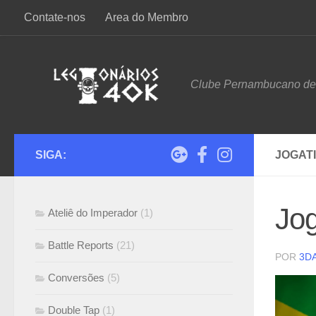
Contate-nos
Area do Membro
Skip to content
Clube Pernambucano d
SIGA:
JOGATI
Jog
Ateliê do Imperador
(1)
Battle Reports
(21)
POR
3D
Conversões
(5)
Double Tap
(1)