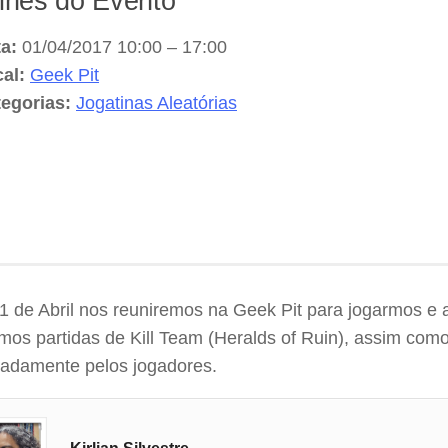
lhes do Evento
a:
01/04/2017 10:00
–
17:00
al:
Geek Pit
egorias:
Jogatinas Aleatórias
1 de Abril nos reuniremos na Geek Pit para jogarmos e a
os partidas de Kill Team (Heralds of Ruin), assim como
padamente pelos jogadores.