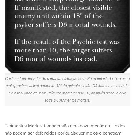
Castigar tem um valor de carga da distorção de 5. Se manifestado, o inimigo
mais próximo visível dentro de 18″ do psíquico, sofre D3 ferimentos mortais.
Se o resultado do teste Psíquico for maior que 10, ao invés disso, o alvo
sofre D6 ferimentos mortais.
Ferimentos Mortais também são uma nova mecânica – estes
não podem ser defendidos por quaisquer meios e penetram