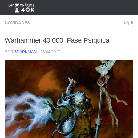
Skip to content
NOVIDADES
5
Warhammer 40.000: Fase Psíquica
POR
3DARKMAN
·
28/04/2017