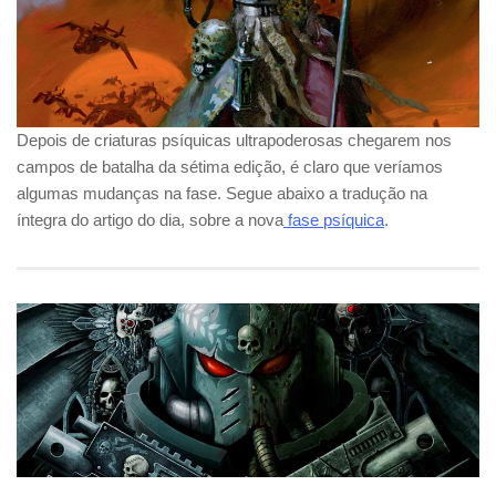
Depois de criaturas psíquicas ultrapoderosas chegarem nos
campos de batalha da sétima edição, é claro que veríamos
algumas mudanças na fase. Segue abaixo a tradução na
íntegra do artigo do dia, sobre a nova
fase psíquica
.