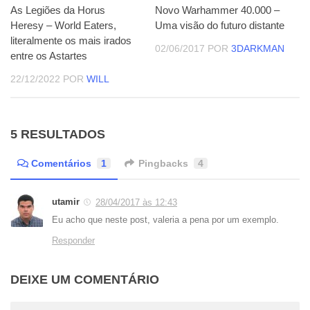
As Legiões da Horus
Novo Warhammer 40.000 –
Heresy – World Eaters,
Uma visão do futuro distante
literalmente os mais irados
02/06/2017
POR
3DARKMAN
entre os Astartes
22/12/2022
POR
WILL
5 RESULTADOS
Comentários
1
Pingbacks
4
utamir
28/04/2017 às 12:43
Eu acho que neste post, valeria a pena por um exemplo.
Responder
DEIXE UM COMENTÁRIO