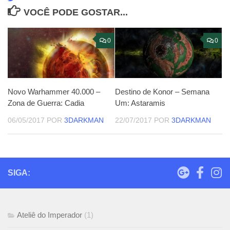
VOCÊ PODE GOSTAR...
0
0
Novo Warhammer 40.000 –
Destino de Konor – Semana
Zona de Guerra: Cadia
Um: Astaramis
06/05/2017
POR
3DARKMAN
22/07/2017
POR
3DARKMAN
SIGA:
Ateliê do Imperador
(1)