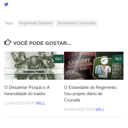
Tags:
Regimental Standard
Warhammer Community
VOCÊ PODE GOSTAR...
0
0
O Despertar Psíquico: A
O Estandarte do Regimento:
honestidade do traidor
Seu próprio diário de
Cruzada
17/04/2020
POR
WILL
01/08/2020
POR
WILL