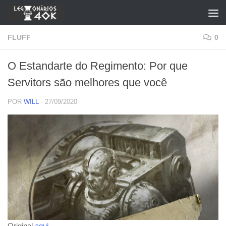
Skip to content
FLUFF
0
O Estandarte do Regimento: Por que
Servitors são melhores que você
POR
WILL
·
27/09/2020
Original
aqui
.