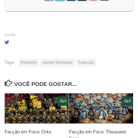
SHARE
Tags:
#New40k
Games Workshop
Tradução
VOCÊ PODE GOSTAR...
0
0
Facção em Foco: Thousand
Facção em Foco: Orks