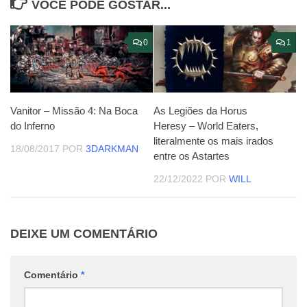
VOCÊ PODE GOSTAR...
0
1
Vanitor – Missão 4: Na Boca
As Legiões da Horus
do Inferno
Heresy – World Eaters,
literalmente os mais irados
18/08/2017
POR
3DARKMAN
entre os Astartes
22/12/2022
POR
WILL
DEIXE UM COMENTÁRIO
Comentário
*