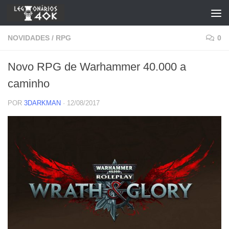
Skip to content
NOVIDADES
/
RPG
0
Novo RPG de Warhammer 40.000 a
caminho
POR
3DARKMAN
·
12/08/2017