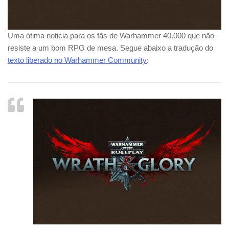
Uma ótima noticia para os fãs de Warhammer 40.000 que não
resiste a um bom RPG de mesa. Segue abaixo a tradução do
texto liberado no Warhammer Community
: