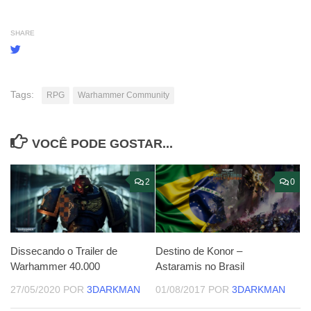
SHARE
Tags:
RPG
Warhammer Community
VOCÊ PODE GOSTAR...
2
0
Dissecando o Trailer de
Destino de Konor –
Warhammer 40.000
Astaramis no Brasil
27/05/2020
POR
3DARKMAN
01/08/2017
POR
3DARKMAN