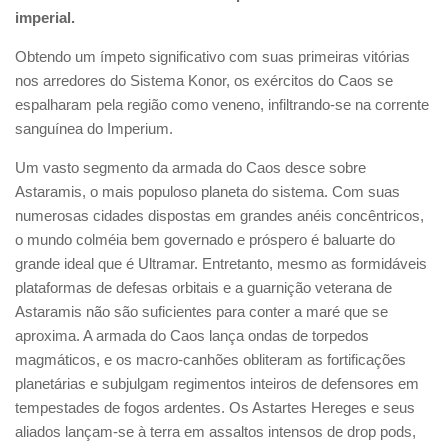
imperial.
Obtendo um ímpeto significativo com suas primeiras vitórias
nos arredores do Sistema Konor, os exércitos do Caos se
espalharam pela região como veneno, infiltrando-se na corrente
sanguínea do Imperium.
Um vasto segmento da armada do Caos desce sobre
Astaramis, o mais populoso planeta do sistema. Com suas
numerosas cidades dispostas em grandes anéis concêntricos,
o mundo colméia bem governado e próspero é baluarte do
grande ideal que é Ultramar. Entretanto, mesmo as formidáveis
plataformas de defesas orbitais e a guarnição veterana de
Astaramis não são suficientes para conter a maré que se
aproxima. A armada do Caos lança ondas de torpedos
magmáticos, e os macro-canhões obliteram as fortificações
planetárias e subjulgam regimentos inteiros de defensores em
tempestades de fogos ardentes. Os Astartes Hereges e seus
aliados lançam-se à terra em assaltos intensos de drop pods,