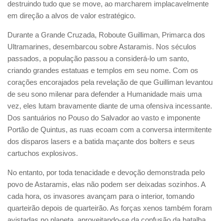
destruindo tudo que se move, ao marcharem implacavelmente
em direção a alvos de valor estratégico.
Durante a Grande Cruzada, Roboute Guilliman, Primarca dos
Ultramarines, desembarcou sobre Astaramis. Nos séculos
passados, a população passou a considerá-lo um santo,
criando grandes estatuas e templos em seu nome. Com os
corações encorajados pela revelação de que Guilliman levantou
de seu sono milenar para defender a Humanidade mais uma
vez, eles lutam bravamente diante de uma ofensiva incessante.
Dos santuários no Pouso do Salvador ao vasto e imponente
Portão de Quintus, as ruas ecoam com a conversa intermitente
dos disparos lasers e a batida maçante dos bolters e seus
cartuchos explosivos.
No entanto, por toda tenacidade e devoção demonstrada pelo
povo de Astaramis, elas não podem ser deixadas sozinhos. A
cada hora, os invasores avançam para o interior, tomando
quarteirão depois de quarteirão. As forças xenos também foram
avistadas no planeta, aproveitando-se da confusão da batalha