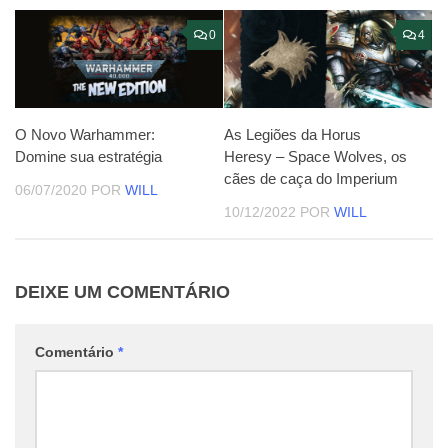
0
4
O Novo Warhammer:
As Legiões da Horus
Domine sua estratégia
Heresy – Space Wolves, os
cães de caça do Imperium
06/07/2020
POR
WILL
10/12/2022
POR
WILL
DEIXE UM COMENTÁRIO
Comentário
*