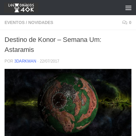
Skip to content
EVENTOS
/
NOVIDADES
0
Destino de Konor – Semana Um:
Astaramis
POR
3DARKMAN
·
22/07/2017