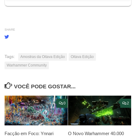
SHARE
Tags:
Amostras da Oitava Edição
Oitava Edição
Warhammer Community
VOCÊ PODE GOSTAR...
0
2
Facção em Foco: Ynnari
O Novo Warhammer 40.000