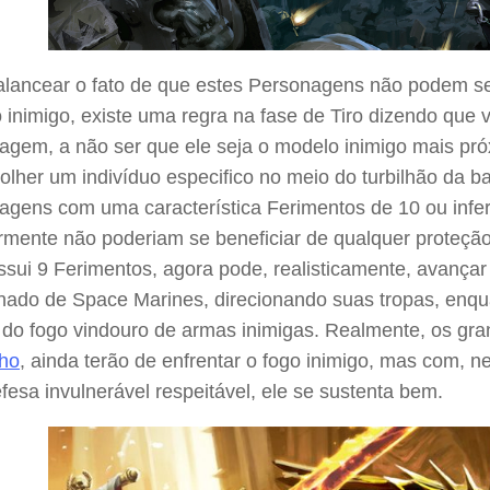
alancear o fato de que estes Personagens não podem se 
 inimigo, existe uma regra na fase de Tiro dizendo que
gem, a não ser que ele seja o modelo inimigo mais próx
lher um indivíduo especifico no meio do turbilhão da ba
gens com uma característica Ferimentos de 10 ou inferi
ormente não poderiam se beneficiar de qualquer proteçã
sui 9 Ferimentos, agora pode, realisticamente, avançar
linado de Space Marines, direcionando suas tropas, enq
 do fogo vindouro de armas inimigas. Realmente, os gr
ho
, ainda terão de enfrentar o fogo inimigo, mas com, 
esa invulnerável respeitável, ele se sustenta bem.