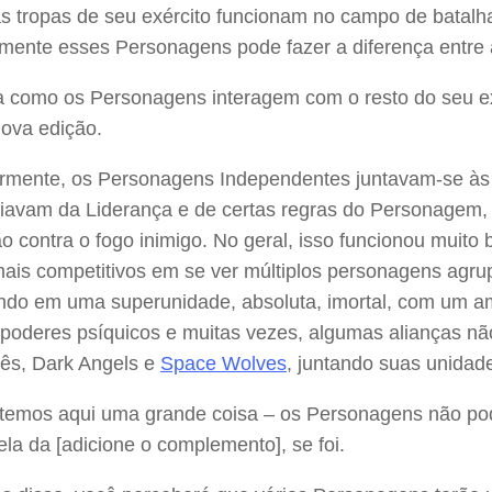
s tropas de seu exército funcionam no campo de batalha
mente esses Personagens pode fazer a diferença entre a 
a como os Personagens interagem com o resto do seu ex
nova edição.
ormente, os Personagens Independentes juntavam-se às 
ciavam da Liderança e de certas regras do Personagem,
ão contra o fogo inimigo. No geral, isso funcionou muit
mais competitivos em se ver múltiplos personagens agr
ando em uma superunidade, absoluta, imortal, com um a
 poderes psíquicos e muitas vezes, algumas alianças nã
ês, Dark Angels e
Space Wolves
, juntando suas unida
 temos aqui uma grande coisa – os Personagens não pod
ela da [adicione o complemento], se foi.