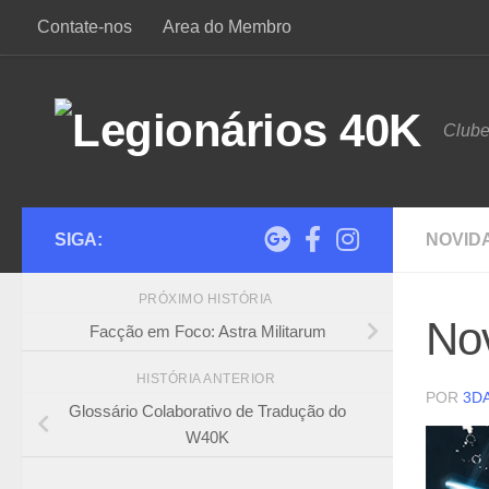
Contate-nos
Area do Membro
Skip to content
Club
SIGA:
NOVID
PRÓXIMO HISTÓRIA
No
Facção em Foco: Astra Militarum
HISTÓRIA ANTERIOR
POR
3D
Glossário Colaborativo de Tradução do
W40K