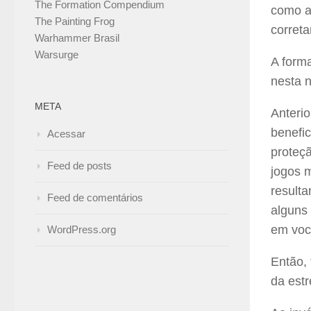
The Formation Compendium
como a
The Painting Frog
correta
Warhammer Brasil
Warsurge
A form
nesta 
META
Anteri
benefi
Acessar
proteç
Feed de posts
jogos 
result
Feed de comentários
alguns
em voc
WordPress.org
Então,
da estr