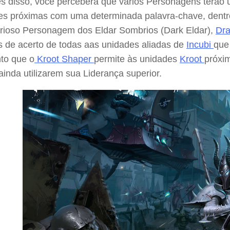
és disso, você perceberá que vários Personagens terão 
es próximas com uma determinada palavra-chave, dentro
erioso Personagem dos Eldar Sombrios (Dark Eldar),
Dra
s de acerto de todas aas unidades aliadas de
Incubi
que
to que o
Kroot Shaper
permite às unidades
Kroot
próxim
ainda utilizarem sua Liderança superior.