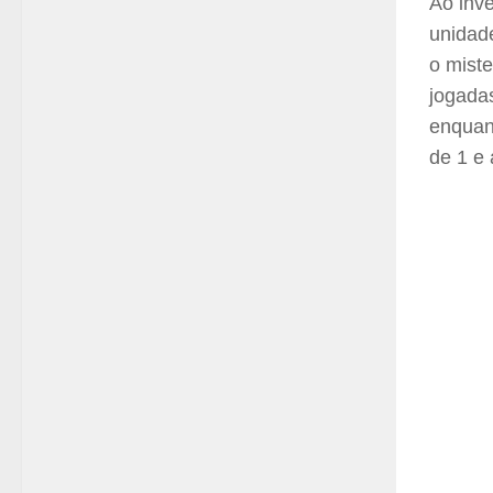
Ao inv
unidad
o mist
jogada
enquan
de 1 e 