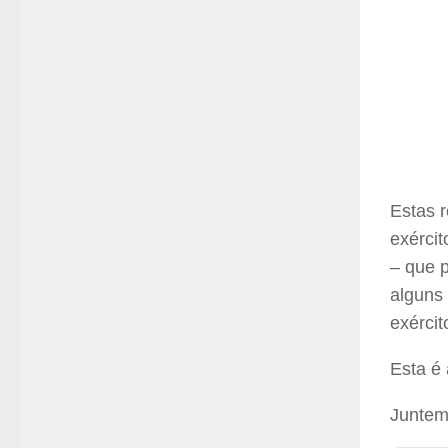
Estas 
exércit
– que p
alguns 
exérci
Esta é 
Juntem