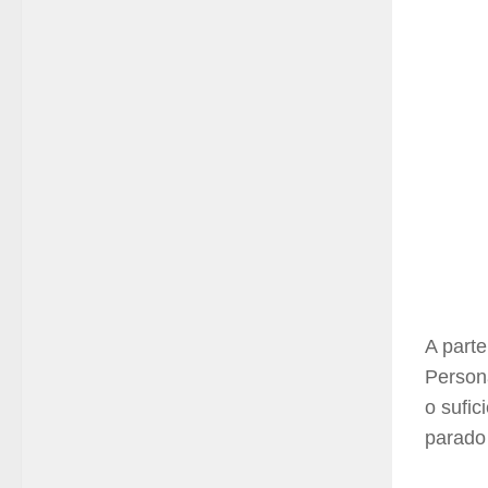
A parte
Person
o sufic
parado