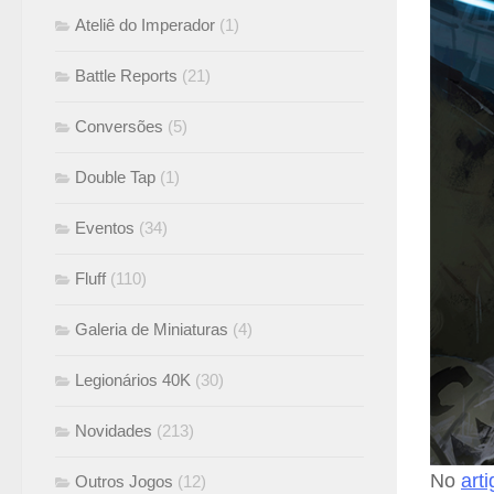
Ateliê do Imperador
(1)
Battle Reports
(21)
Conversões
(5)
Double Tap
(1)
Eventos
(34)
Fluff
(110)
Galeria de Miniaturas
(4)
Legionários 40K
(30)
Novidades
(213)
No
art
Outros Jogos
(12)