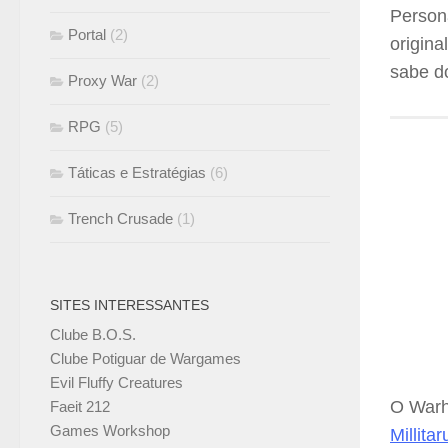
Person
Portal
(2)
origina
sabe d
Proxy War
(2)
RPG
(5)
Táticas e Estratégias
(6)
Trench Crusade
(1)
SITES INTERESSANTES
Clube B.O.S.
Clube Potiguar de Wargames
Evil Fluffy Creatures
O Warh
Faeit 212
Games Workshop
Millita