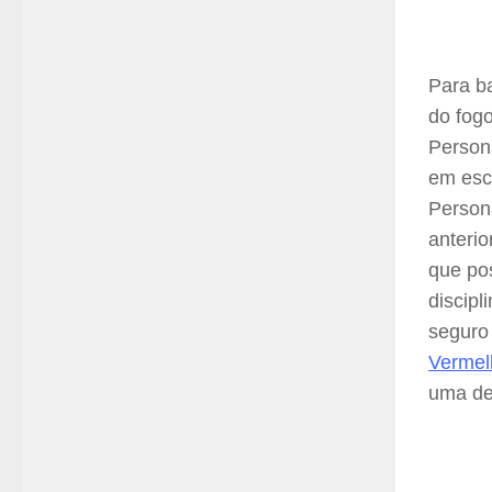
Para b
do fogo
Persona
em esco
Persona
anteri
que pos
discip
seguro
Vermel
uma def