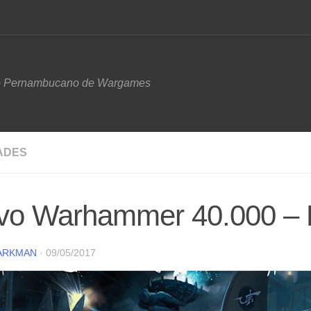
e Pernambucano de Wargames
ADES
vo Warhammer 40.000 – 
ARKMAN
·
09/05/2017