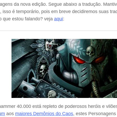
agens da nova edição. Segue abaixo a tradução. Manti
l, isso é temporário, pois em breve decidiremos suas t
o que estou falando? veja
aqui
:
ammer 40.000 está repleto de poderosos heróis e vilõe
rum
aos
maiores Demônios do Caos
, estes Personagens