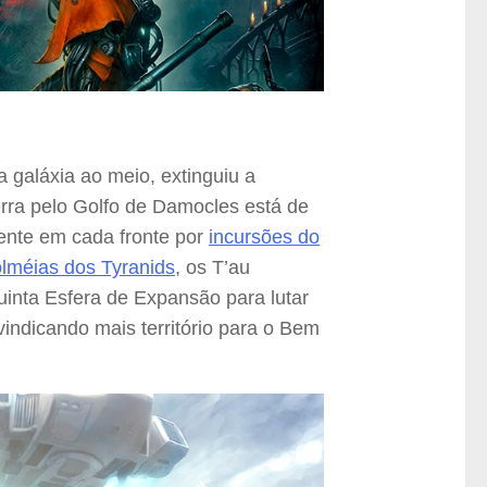
a galáxia ao meio, extinguiu a
erra pelo Golfo de Damocles está de
ente em cada fronte por
incursões do
olméias dos Tyranids
, os T’au
inta Esfera de Expansão para lutar
vindicando mais território para o Bem