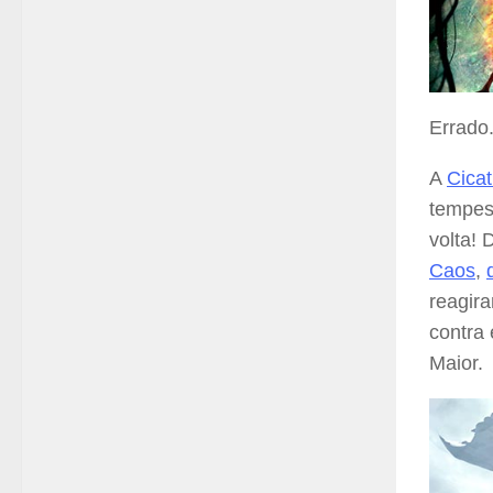
Errado
A
Cicat
tempes
volta! 
Caos
,
reagir
contra 
Maior.