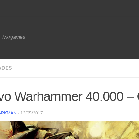
e Wargames
ADES
vo Warhammer 40.000 – 
ARKMAN
·
13/05/2017