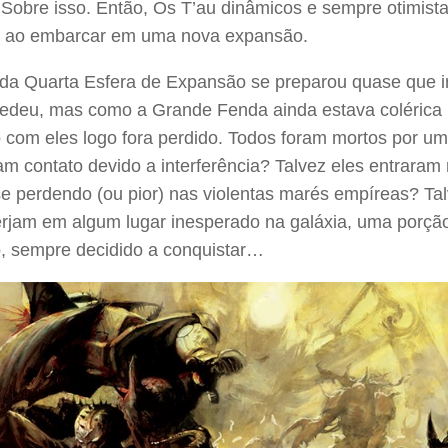
Sobre isso. Então, Os T’au dinâmicos e sempre otimist
 ao embarcar em uma nova expansão.
a da Quarta Esfera de Expansão se preparou quase que 
cedeu, mas como a Grande Fenda ainda estava colérica p
o com eles logo fora perdido. Todos foram mortos por u
m contato devido a interferência? Talvez eles entraram
se perdendo (ou pior) nas violentas marés empíreas? Ta
rjam em algum lugar inesperado na galáxia, uma porção
o, sempre decidido a conquistar…