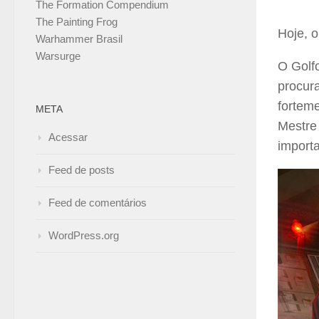
The Formation Compendium
The Painting Frog
Hoje, o
Warhammer Brasil
Warsurge
O Golf
procura
fortem
META
Mestre
Acessar
import
Feed de posts
Feed de comentários
WordPress.org