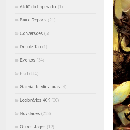
Ateliê do Imperador
(1)
Battle Reports
(21)
Conversões
(5)
Double Tap
(1)
Eventos
(34)
Fluff
(110)
Galeria de Miniaturas
(4)
Legionários 40K
(30)
Novidades
(213)
Outros Jogos
(12)