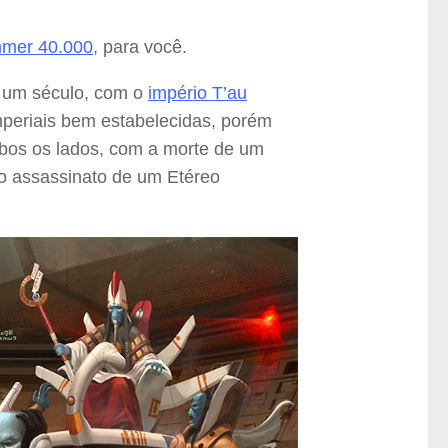
mmer 40.000
, para você.
r um século, com o
império T’au
imperiais bem estabelecidas, porém
os os lados, com a morte de um
o assassinato de um Etéreo