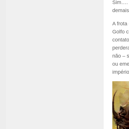
Sim…. 
demais
A frot
Golfo 
contat
perdera
não – 
ou eme
impéri