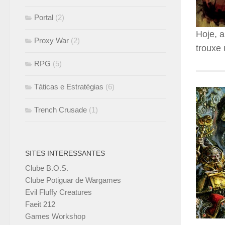
Portal
(2)
Hoje, 
Proxy War
(2)
trouxe
RPG
(5)
Táticas e Estratégias
(6)
Trench Crusade
(1)
SITES INTERESSANTES
Clube B.O.S.
Clube Potiguar de Wargames
Evil Fluffy Creatures
Faeit 212
Games Workshop