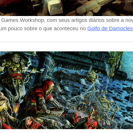
a Games Workshop, com seus artigos diários sobre a n
 um pouco sobre o que aconteceu no
Golfo de Damocles