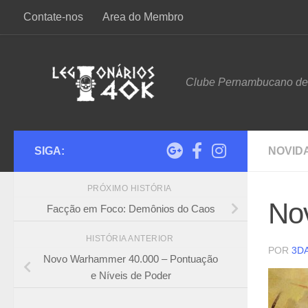
Contate-nos
Area do Membro
Skip to content
Clube Pernambucano d
SIGA:
NOVID
PRÓXIMO HISTÓRIA
No
Facção em Foco: Demônios do Caos
HISTÓRIA ANTERIOR
POR
3D
Novo Warhammer 40.000 – Pontuação
e Níveis de Poder