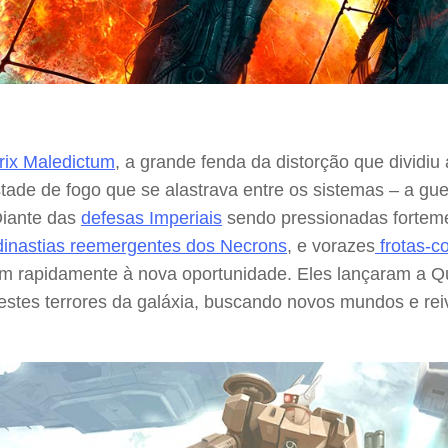
.
rix Maledictum
, a grande fenda da distorção que dividiu 
tade de fogo que se alastrava entre os sistemas – a gu
Diante das
defesas Imperiais
sendo pressionadas fortem
dinastias reemergentes dos Necrons
, e vorazes
frotas-c
am rapidamente à nova oportunidade. Eles lançaram a Qu
estes terrores da galáxia, buscando novos mundos e rei