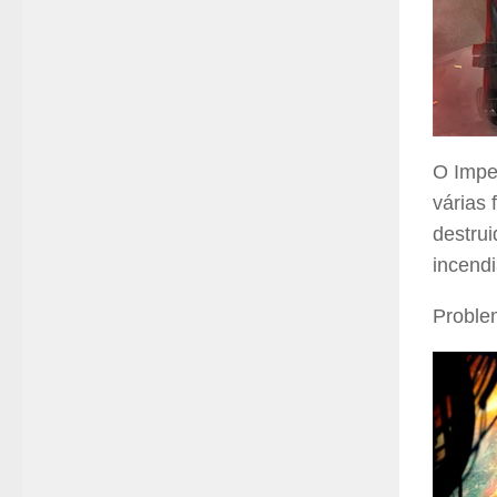
O Impe
várias 
destru
incend
Problem