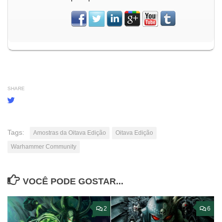
SHARE
Tags:
Amostras da Oitava Edição
Oitava Edição
Warhammer Community
VOCÊ PODE GOSTAR...
2
6